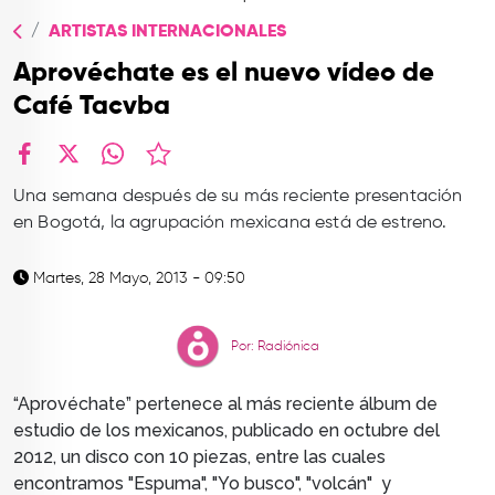
TOP
ARTISTAS INTERNACIONALES
QUIÉNES SOMOS
Aprovéchate es el nuevo vídeo de
CONTACTO
Café Tacvba
facebook
X
whatsapp
Una semana después de su más reciente presentación
en Bogotá, la agrupación mexicana está de estreno.
Martes, 28 Mayo, 2013 - 09:50
Por: Radiónica
“Aprovéchate” pertenece al más reciente álbum de
estudio de los mexicanos, publicado en octubre del
2012, un disco con 10 piezas, entre las cuales
encontramos "Espuma", "Yo busco", "volcán" y