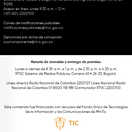
PQRS
Asesor en línea: lunes 9:30 a.m. - 12 m.
(+57) (601) 2200700
Correo de notificaciones judiciales:
notificacionesjudiciales@rtvc.gov.co
Denuncias por actos de corrupción:
soytransparente@rtvc.gov.co
Horario de atención y entrega de premios:
Lunes a viernes de 8:30 a.m. a 1 p.m. y de 2:30 p.m. a 4:30 p.m.
RTVC Sistema de Medios Públicos, Carrera 45 # 26-33, Bogotá.
Línea directa Radio Nacional de Colombia 2200727 Línea Nacional Radio
Nacional de Colombia 01 8000 118 959. Conmutador RTVC 2200700
Este contenido fue financiado con recursos del Fondo Único de Tecnologías
de la Información y las Comunicaciones de MinTic.