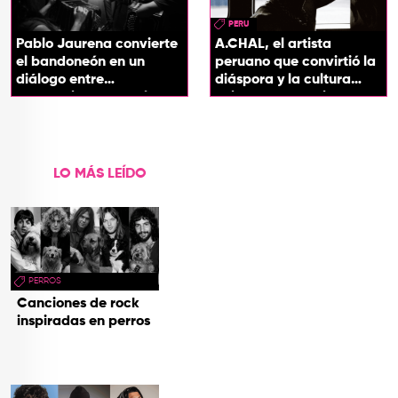
PERU
Pablo Jaurena convierte
A.CHAL, el artista
el bandoneón en un
peruano que convirtió la
diálogo entre
diáspora y la cultura
generaciones con el
chicha en su sonido
videoclip de Un dios
hecho cenizas
LO MÁS LEÍDO
PERROS
Canciones de rock
inspiradas en perros