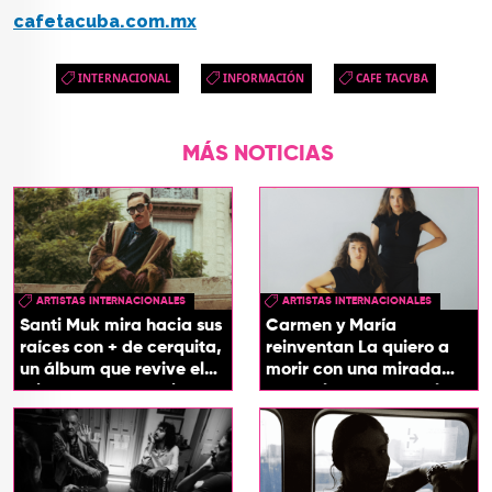
cafetacuba.com.mx
INTERNACIONAL
INFORMACIÓN
CAFE TACVBA
MÁS NOTICIAS
ARTISTAS INTERNACIONALES
ARTISTAS INTERNACIONALES
Santi Muk mira hacia sus
Carmen y María
raíces con + de cerquita,
reinventan La quiero a
un álbum que revive el
morir con una mirada
origen de sus canciones
entre el flamenco y el
soul