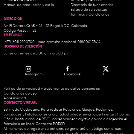
Informes de Gestión
Trámites y Servicios
Manual de producción y estilo
Directorio de funcionarios
Estado de su solicitud
Términos y Condiciones
DIRECCIÓN
Av. El Dorado Cr.45 # 26 - 33 Bogotá D.C. Colombia.
Código Postal: 111321
TELÉFONOS
(+57) (601) 2200700. Línea gratuita nacional: 018000123414
HORARIO DE ATENCIÓN
Lunes a viernes de 8:00 a.m. a 5:00 p.m.
Instagram
Facebook
X
Política de privacidad y tratamiento de datos personales
Condiciones de uso
Accesibilidad
CONTACTO VIRTUAL
Estimado Ciudadano: Para radicar Peticiones, Quejas, Reclamos,
Solicitudes y Felicitaciones a la Entidad puede remitir lo pertinente al Correo
Oficial Institucional de RTVC
correspondencia@rtvc.gov.co
o diligenciar el
formulario en línea:
Contacto PQRSD.
Al momento de registrar su petición, se generará un código con el cual
usted podrá realizar el seguimiento, para ello, ingrese a:
Seguimiento de