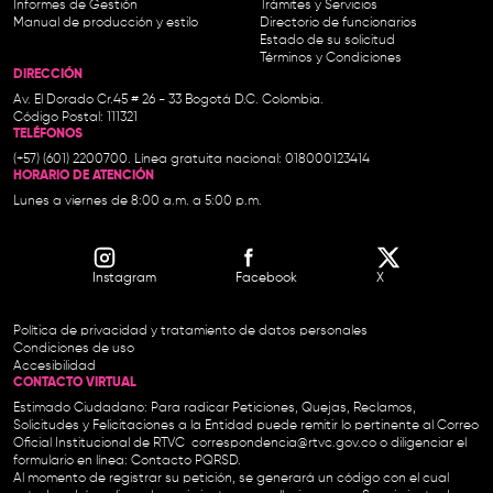
Informes de Gestión
Trámites y Servicios
Manual de producción y estilo
Directorio de funcionarios
Estado de su solicitud
Términos y Condiciones
DIRECCIÓN
Av. El Dorado Cr.45 # 26 - 33 Bogotá D.C. Colombia.
Código Postal: 111321
TELÉFONOS
(+57) (601) 2200700. Línea gratuita nacional: 018000123414
HORARIO DE ATENCIÓN
Lunes a viernes de 8:00 a.m. a 5:00 p.m.
Instagram
Facebook
X
Política de privacidad y tratamiento de datos personales
Condiciones de uso
Accesibilidad
CONTACTO VIRTUAL
Estimado Ciudadano: Para radicar Peticiones, Quejas, Reclamos,
Solicitudes y Felicitaciones a la Entidad puede remitir lo pertinente al Correo
Oficial Institucional de RTVC
correspondencia@rtvc.gov.co
o diligenciar el
formulario en línea:
Contacto PQRSD.
Al momento de registrar su petición, se generará un código con el cual