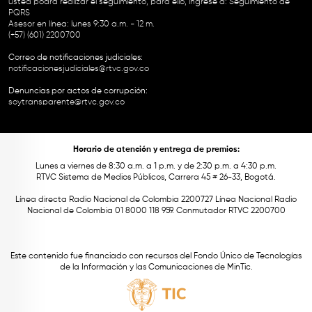
usted podrá realizar el seguimiento, para ello, ingrese a:
Seguimiento de
PQRS
Asesor en línea: lunes 9:30 a.m. - 12 m.
(+57) (601) 2200700
Correo de notificaciones judiciales:
notificacionesjudiciales@rtvc.gov.co
Denuncias por actos de corrupción:
soytransparente@rtvc.gov.co
Horario de atención y entrega de premios:
Lunes a viernes de 8:30 a.m. a 1 p.m. y de 2:30 p.m. a 4:30 p.m.
RTVC Sistema de Medios Públicos, Carrera 45 # 26-33, Bogotá.
Línea directa Radio Nacional de Colombia 2200727 Línea Nacional Radio
Nacional de Colombia 01 8000 118 959. Conmutador RTVC 2200700
Este contenido fue financiado con recursos del Fondo Único de Tecnologías
de la Información y las Comunicaciones de MinTic.