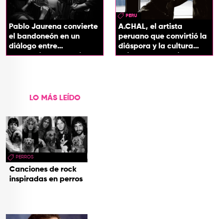
PERU
Pablo Jaurena convierte
A.CHAL, el artista
el bandoneón en un
peruano que convirtió la
diálogo entre
diáspora y la cultura
generaciones con el
chicha en su sonido
videoclip de Un dios
hecho cenizas
LO MÁS LEÍDO
PERROS
Canciones de rock
inspiradas en perros