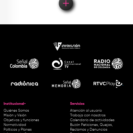
Institucional-
Servicios
Quiénes Somos
Atención al usuario
Misión y Visión
Trabaja con nosotros
Objetivos y funciones
Calendario de actividades
Normatividad
Buzón Peticiones, Quejas,
Políticas y Planes
Reclamos y Denuncias