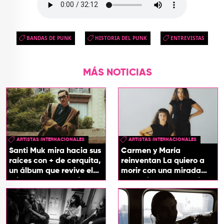
BANDAS DE PUNK
HISTORIA DEL PUNK
ENTREVISTAS
MÁS NOTICIAS
ARTISTAS INTERNACIONALES
ARTISTAS INTERNACIONALES
Santi Muk mira hacia sus
Carmen y María
raíces con + de cerquita,
reinventan La quiero a
un álbum que revive el
morir con una mirada
origen de sus canciones
entre el flamenco y el
soul