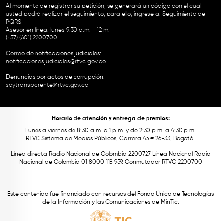
Al momento de registrar su petición, se generará un código con el cual
usted podrá realizar el seguimiento, para ello, ingrese a:
Seguimiento de
PQRS
Asesor en línea: lunes 9:30 a.m. - 12 m.
(+57) (601) 2200700
Correo de notificaciones judiciales:
notificacionesjudiciales@rtvc.gov.co
Denuncias por actos de corrupción:
soytransparente@rtvc.gov.co
Horario de atención y entrega de premios:
Lunes a viernes de 8:30 a.m. a 1 p.m. y de 2:30 p.m. a 4:30 p.m.
RTVC Sistema de Medios Públicos, Carrera 45 # 26-33, Bogotá.
Línea directa Radio Nacional de Colombia 2200727 Línea Nacional Radio
Nacional de Colombia 01 8000 118 959. Conmutador RTVC 2200700
Este contenido fue financiado con recursos del Fondo Único de Tecnologías
de la Información y las Comunicaciones de MinTic.