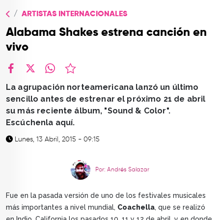
TOP
ARTISTAS INTERNACIONALES
QUIÉNES SOMOS
Alabama Shakes estrena canción en
CONTACTO
vivo
facebook
X
whatsapp
La agrupación norteamericana lanzó un último
sencillo antes de estrenar el próximo 21 de abril
su más reciente álbum, "Sound & Color".
Escúchenla aquí.
Lunes, 13 Abril, 2015 - 09:15
Por: Andrés Salazar
Fue en la pasada versión de uno de los festivales musicales
más importantes a nivel mundial,
Coachella
, que se realizó
en Indio, California los pasados 10, 11 y 12 de abril, y en donde