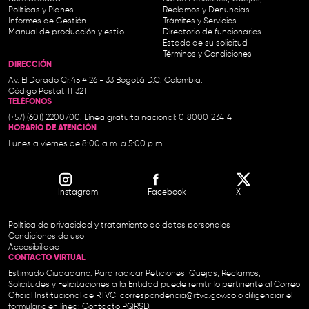
Políticas y Planes
Reclamos y Denuncias
Informes de Gestión
Trámites y Servicios
Manual de producción y estilo
Directorio de funcionarios
Estado de su solicitud
Términos y Condiciones
DIRECCIÓN
Av. El Dorado Cr.45 # 26 - 33 Bogotá D.C. Colombia.
Código Postal: 111321
TELÉFONOS
(+57) (601) 2200700. Línea gratuita nacional: 018000123414
HORARIO DE ATENCIÓN
Lunes a viernes de 8:00 a.m. a 5:00 p.m.
Instagram
Facebook
X
Política de privacidad y tratamiento de datos personales
Condiciones de uso
Accesibilidad
CONTACTO VIRTUAL
Estimado Ciudadano: Para radicar Peticiones, Quejas, Reclamos,
Solicitudes y Felicitaciones a la Entidad puede remitir lo pertinente al Correo
Oficial Institucional de RTVC
correspondencia@rtvc.gov.co
o diligenciar el
formulario en línea:
Contacto PQRSD.