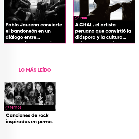
PERU
Pablo Jaurena convierte
A.CHAL, el artista
el bandoneón en un
peruano que convirtió la
diálogo entre
diáspora y la cultura
generaciones con el
chicha en su sonido
videoclip de Un dios
hecho cenizas
LO MÁS LEÍDO
PERROS
Canciones de rock
inspiradas en perros