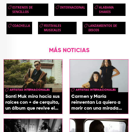
ESTRENOS DE
INTERNACIONAL
ALABAMA
SENCILLOS
SHAKES
COACHELLA
FESTIVALES
LANZAMIENTOS DE
MUSICALES
DISCOS
MÁS NOTICIAS
ARTISTAS INTERNACIONALES
ARTISTAS INTERNACIONALES
Santi Muk mira hacia sus
Carmen y María
raíces con + de cerquita,
reinventan La quiero a
un álbum que revive el
morir con una mirada
origen de sus canciones
entre el flamenco y el
soul