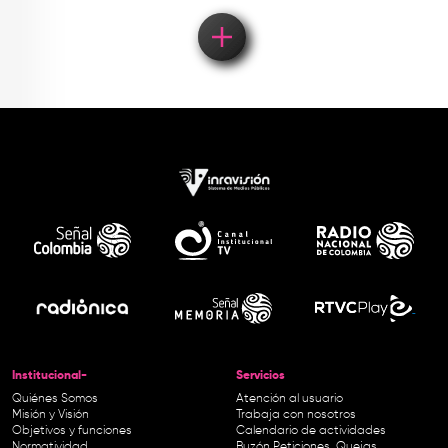
Institucional-
Servicios
Quiénes Somos
Atención al usuario
Misión y Visión
Trabaja con nosotros
Objetivos y funciones
Calendario de actividades
Normatividad
Buzón Peticiones, Quejas,