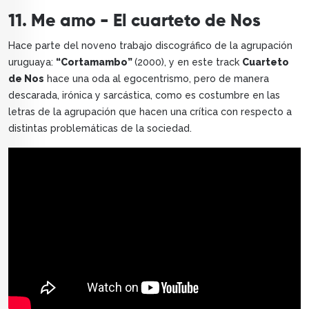
11. Me amo - El cuarteto de Nos
Hace parte del noveno trabajo discográfico de la agrupación
uruguaya:
“Cortamambo”
(2000), y en este track
Cuarteto
de Nos
hace una oda al egocentrismo, pero de manera
descarada, irónica y sarcástica, como es costumbre en las
letras de la agrupación que hacen una crítica con respecto a
distintas problemáticas de la sociedad.