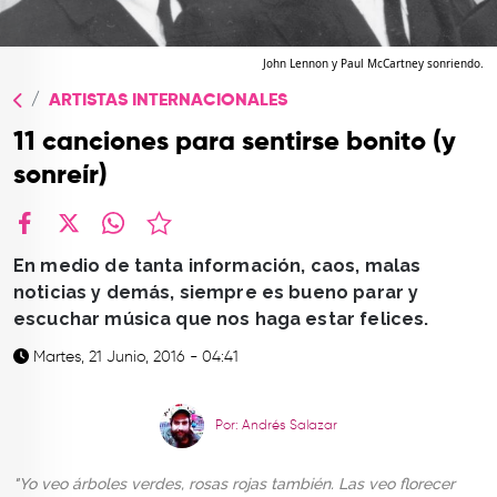
TOP
QUIÉNES SOMOS
John Lennon y Paul McCartney sonriendo.
ARTISTAS INTERNACIONALES
CONTACTO
11 canciones para sentirse bonito (y
sonreír)
facebook
X
whatsapp
En medio de tanta información, caos, malas
noticias y demás, siempre es bueno parar y
escuchar música que nos haga estar felices.
Martes, 21 Junio, 2016 - 04:41
Por: Andrés Salazar
"Yo veo árboles verdes, rosas rojas también. Las veo florecer