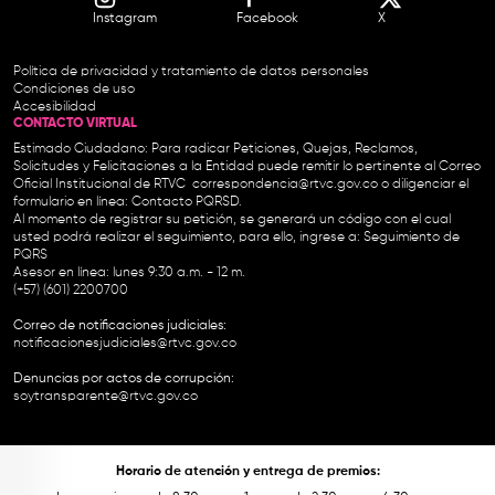
Instagram
Facebook
X
Política de privacidad y tratamiento de datos personales
Condiciones de uso
Accesibilidad
CONTACTO VIRTUAL
Estimado Ciudadano: Para radicar Peticiones, Quejas, Reclamos,
Solicitudes y Felicitaciones a la Entidad puede remitir lo pertinente al Correo
Oficial Institucional de RTVC
correspondencia@rtvc.gov.co
o diligenciar el
formulario en línea:
Contacto PQRSD.
Al momento de registrar su petición, se generará un código con el cual
usted podrá realizar el seguimiento, para ello, ingrese a:
Seguimiento de
PQRS
Asesor en línea: lunes 9:30 a.m. - 12 m.
(+57) (601) 2200700
Correo de notificaciones judiciales:
notificacionesjudiciales@rtvc.gov.co
Denuncias por actos de corrupción:
soytransparente@rtvc.gov.co
Horario de atención y entrega de premios: