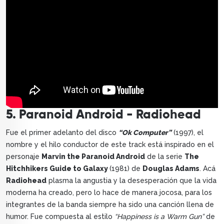
5. Paranoid Android - Radiohead
Fue el primer adelanto del disco
“Ok Computer”
(1997), el
nombre y el hilo conductor de este track está inspirado en el
personaje
Marvin the Paranoid Android
de la serie
The
Hitchhikers Guide to Galaxy
(1981) de
Douglas Adams
. Acá
Radiohead
plasma la angustia y la desesperación que la vida
moderna ha creado, pero lo hace de manera jocosa, para los
integrantes de la banda siempre ha sido una canción llena de
humor. Fue compuesta al estilo
“Happiness is a Warm Gun”
de