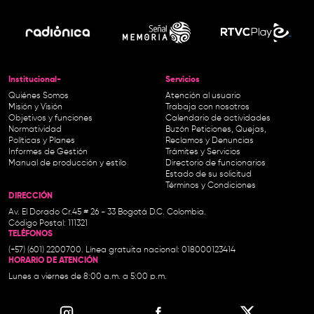
Institucional-
Servicios
Quiénes Somos
Atención al usuario
Misión y Visión
Trabaja con nosotros
Objetivos y funciones
Calendario de actividades
Normatividad
Buzón Peticiones, Quejas,
Políticas y Planes
Reclamos y Denuncias
Informes de Gestión
Trámites y Servicios
Manual de producción y estilo
Directorio de funcionarios
Estado de su solicitud
Términos y Condiciones
DIRECCIÓN
Av. El Dorado Cr.45 # 26 - 33 Bogotá D.C. Colombia.
Código Postal: 111321
TELÉFONOS
(+57) (601) 2200700. Línea gratuita nacional: 018000123414
HORARIO DE ATENCIÓN
Lunes a viernes de 8:00 a.m. a 5:00 p.m.