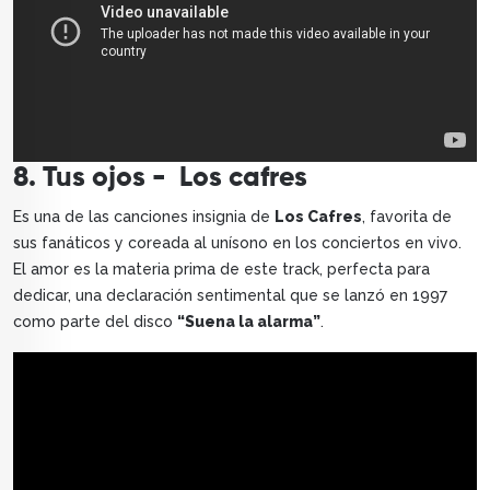
8. Tus ojos - Los cafres
Es una de las canciones insignia de
Los Cafres
, favorita de
sus fanáticos y coreada al unísono en los conciertos en vivo.
El amor es la materia prima de este track, perfecta para
dedicar, una declaración sentimental que se lanzó en 1997
como parte del disco
“Suena la alarma”
.