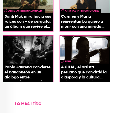
ARTISTAS INTERNACIONALES
ARTISTAS INTERNACIONALES
Santi Muk mira hacia sus
Carmen y María
raíces con + de cerquita,
reinventan La quiero a
un álbum que revive el
morir con una mirada
origen de sus canciones
entre el flamenco y el
soul
PERU
Pablo Jaurena convierte
A.CHAL, el artista
el bandoneón en un
peruano que convirtió la
diálogo entre
diáspora y la cultura
generaciones con el
chicha en su sonido
videoclip de Un dios
hecho cenizas
LO MÁS LEÍDO