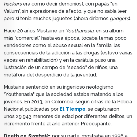
hackers
era como decir demonios), con papás "en
Valium", sin expresiones de afecto, y que no sabía leer
pero sí tenía muchos juguetes (ahora diríamos
gadgets
).
Hace 20 años Mustaine en
Youthanasia
, en su álbum
más "comercial" hasta esa época, tocaba temas poco
vendedores como el abuso sexual en la familia, las
consecuencias de la adicción a las drogas (estuvo varias
veces en rehabilitación) y en la carátula puso una
ilustración de un campo de "secado" de niños, una
metáfora del desperdicio de la juventud.
Mustaine sentenció en su ingenioso neologismo
"Youthanasia" que la sociedad estaba matando a los
jóvenes. En 2013, en Colombia, según cifras de la Policía
Nacional publicadas por
El Tiempo
, se capturaron
unos
29.943 menores de edad por diferentes delitos, un
incremento frente al año anterior. Preocupante.
Death en
Symbolic
, por su parte, mostraba en 1996 a