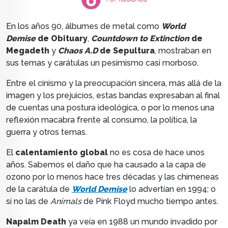
Por: Radiónica
En los años 90, álbumes de metal como
World
Demise
de Obituary
,
Countdown to Extinction
de
Megadeth
y
Chaos A.D
de Sepultura
, mostraban en
sus temas y carátulas un pesimismo casi morboso.
Entre el cinismo y la preocupación sincera,
más allá de la
imagen y los prejuicios, estas
bandas expresaban al final
de cuentas una postura ideológica, o por lo menos una
reflexión macabra frente al consumo, la política, la
guerra y otros temas.
El
calentamiento global
no es cosa de hace unos
años. Sabemos el daño que ha causado a la capa de
ozono
por lo menos hace tres décadas
y las chimeneas
de la carátula de
World Demise
lo advertían en 1994; o
si no las de
Animals
de Pink Floyd mucho tiempo antes.
Napalm Death
ya veía en 1988 un mundo invadido por