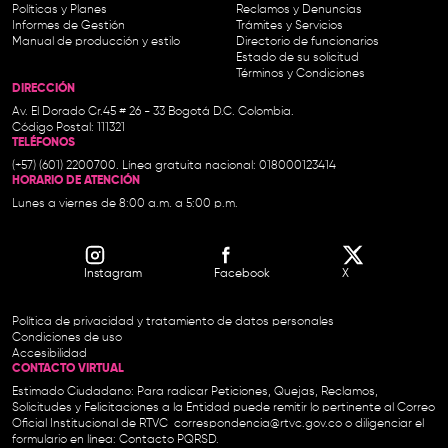
Políticas y Planes
Reclamos y Denuncias
Informes de Gestión
Trámites y Servicios
Manual de producción y estilo
Directorio de funcionarios
Estado de su solicitud
Términos y Condiciones
DIRECCIÓN
Av. El Dorado Cr.45 # 26 - 33 Bogotá D.C. Colombia.
Código Postal: 111321
TELÉFONOS
(+57) (601) 2200700. Línea gratuita nacional: 018000123414
HORARIO DE ATENCIÓN
Lunes a viernes de 8:00 a.m. a 5:00 p.m.
Instagram
Facebook
X
Política de privacidad y tratamiento de datos personales
Condiciones de uso
Accesibilidad
CONTACTO VIRTUAL
Estimado Ciudadano: Para radicar Peticiones, Quejas, Reclamos,
Solicitudes y Felicitaciones a la Entidad puede remitir lo pertinente al Correo
Oficial Institucional de RTVC
correspondencia@rtvc.gov.co
o diligenciar el
formulario en línea:
Contacto PQRSD.