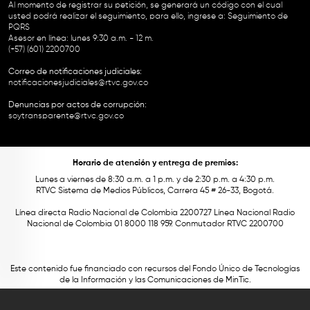
Al momento de registrar su petición, se generará un código con el cual
usted podrá realizar el seguimiento, para ello, ingrese a:
Seguimiento de
PQRS
Asesor en línea: lunes 9:30 a.m. - 12 m.
(+57) (601) 2200700
Correo de notificaciones judiciales:
notificacionesjudiciales@rtvc.gov.co
Denuncias por actos de corrupción:
soytransparente@rtvc.gov.co
Horario de atención y entrega de premios:
Lunes a viernes de 8:30 a.m. a 1 p.m. y de 2:30 p.m. a 4:30 p.m.
RTVC Sistema de Medios Públicos, Carrera 45 # 26-33, Bogotá.
Línea directa Radio Nacional de Colombia 2200727 Línea Nacional Radio
Nacional de Colombia 01 8000 118 959. Conmutador RTVC 2200700
Este contenido fue financiado con recursos del Fondo Único de Tecnologías
de la Información y las Comunicaciones de MinTic.