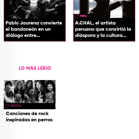
PERU
Pablo Jaurena convierte
A.CHAL, el artista
el bandoneón en un
peruano que convirtió la
diálogo entre
diáspora y la cultura
generaciones con el
chicha en su sonido
videoclip de Un dios
hecho cenizas
LO MÁS LEÍDO
PERROS
Canciones de rock
inspiradas en perros