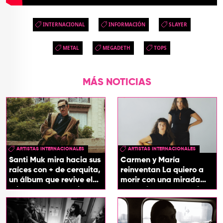
INTERNACIONAL
INFORMACIÓN
SLAYER
METAL
MEGADETH
TOPS
MÁS NOTICIAS
ARTISTAS INTERNACIONALES
ARTISTAS INTERNACIONALES
Santi Muk mira hacia sus
Carmen y María
raíces con + de cerquita,
reinventan La quiero a
un álbum que revive el
morir con una mirada
origen de sus canciones
entre el flamenco y el
soul