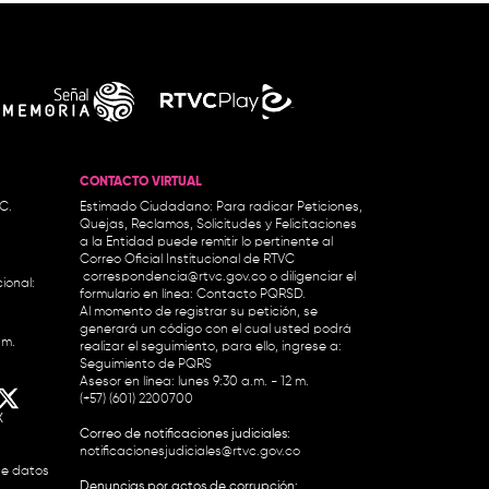
CONTACTO VIRTUAL
.C.
Estimado Ciudadano: Para radicar Peticiones,
Quejas, Reclamos, Solicitudes y Felicitaciones
a la Entidad puede remitir lo pertinente al
Correo Oficial Institucional de RTVC
correspondencia@rtvc.gov.co
o diligenciar el
ional:
formulario en línea:
Contacto PQRSD.
Al momento de registrar su petición, se
generará un código con el cual usted podrá
.m.
realizar el seguimiento, para ello, ingrese a:
Seguimiento de PQRS
Asesor en línea: lunes 9:30 a.m. - 12 m.
(+57) (601) 2200700
X
Correo de notificaciones judiciales:
notificacionesjudiciales@rtvc.gov.co
de datos
Denuncias por actos de corrupción: