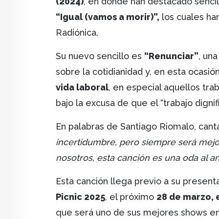
(2024)
, en donde han destacado senc
“Igual (vamos a morir)”,
los cuales ha
Radiónica.
Su nuevo sencillo es
“Renunciar”
, un
sobre la cotidianidad y, en esta ocasió
vida laboral
, en especial aquellos tra
bajo la excusa de que el “trabajo dignifi
En palabras de Santiago Riomalo, cant
incertidumbre, pero siempre será mejo
nosotros, esta canción es una oda al am
Esta canción llega previo a su present
Picnic 2025
, el próximo
28 de marzo, e
que será uno de sus mejores shows en 