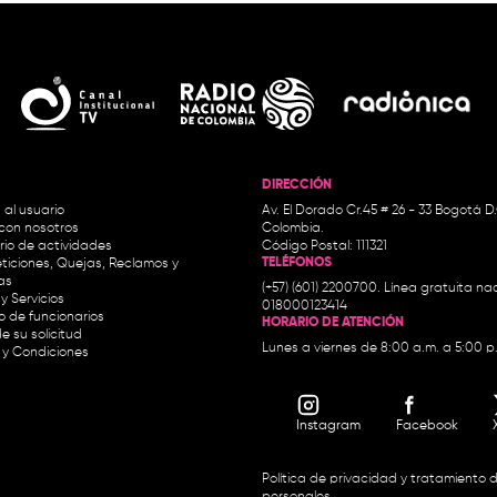
DIRECCIÓN
 al usuario
Av. El Dorado Cr.45 # 26 - 33 Bogotá D
con nosotros
Colombia.
io de actividades
Código Postal: 111321
TELÉFONOS
ticiones, Quejas, Reclamos y
as
(+57) (601) 2200700. Línea gratuita nac
y Servicios
018000123414
io de funcionarios
HORARIO DE ATENCIÓN
e su solicitud
Lunes a viernes de 8:00 a.m. a 5:00 p
 y Condiciones
Instagram
Facebook
Política de privacidad y tratamiento 
personales