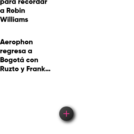
para recordar
a Robin
Williams
Aerophon
regresa a
Bogotá con
Ruzto y Frank
Takuma en
concierto