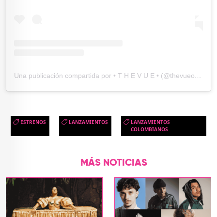
Una publicación compartida por • T H E V U E • (@thevueoficiall)
ESTRENOS
LANZAMIENTOS
LANZAMIENTOS
COLOMBIANOS
MÁS NOTICIAS