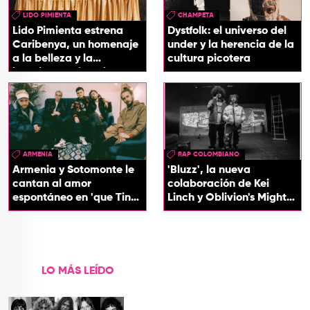
LIDO PIMIENTA
CHAMPETA
Lido Pimienta estrena
Dystfolk: el universo del
Caribenya, un homenaje
under y la herencia de la
a la belleza y la
cultura picotera
identidad del Caribe
ARMENIA
RAP COLOMBIANO
Armenia y Sotomonte le
'Bluzz', la nueva
cantan al amor
colaboración de Kei
espontáneo en 'que Tin
Linch y Oblivion's Mighty
que Tan'
Trash
LO MÁS LEÍDO