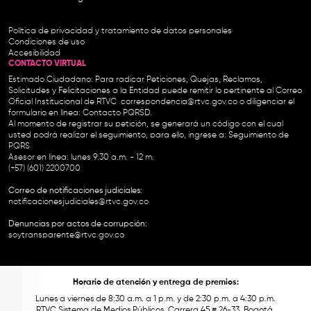
Política de privacidad y tratamiento de datos personales
Condiciones de uso
Accesibilidad
CONTACTO VIRTUAL
Estimado Ciudadano: Para radicar Peticiones, Quejas, Reclamos,
Solicitudes y Felicitaciones a la Entidad puede remitir lo pertinente al Correo
Oficial Institucional de RTVC
correspondencia@rtvc.gov.co
o diligenciar el
formulario en línea:
Contacto PQRSD.
Al momento de registrar su petición, se generará un código con el cual
usted podrá realizar el seguimiento, para ello, ingrese a:
Seguimiento de
PQRS
Asesor en línea: lunes 9:30 a.m. - 12 m.
(+57) (601) 2200700
Correo de notificaciones judiciales:
notificacionesjudiciales@rtvc.gov.co
Denuncias por actos de corrupción:
soytransparente@rtvc.gov.co
Horario de atención y entrega de premios:
Lunes a viernes de 8:30 a.m. a 1 p.m. y de 2:30 p.m. a 4:30 p.m.
RTVC Sistema de Medios Públicos, Carrera 45 # 26-33, Bogotá.