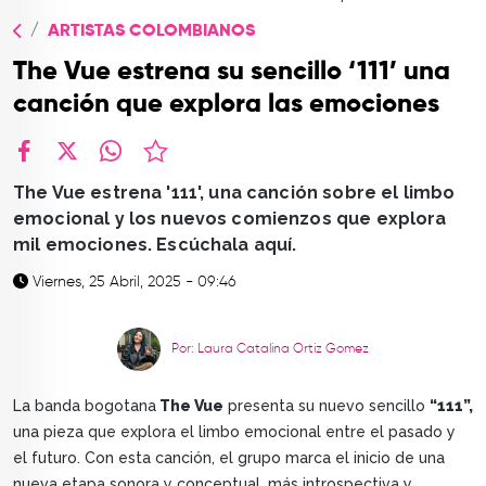
TOP
ARTISTAS COLOMBIANOS
QUIÉNES SOMOS
The Vue estrena su sencillo ‘111’ una
CONTACTO
canción que explora las emociones
facebook
X
whatsapp
The Vue estrena '111', una canción sobre el limbo
emocional y los nuevos comienzos que explora
mil emociones. Escúchala aquí.
Viernes, 25 Abril, 2025 - 09:46
Por: Laura Catalina Ortiz Gomez
La banda bogotana
The Vue
presenta su nuevo sencillo
“111”,
una pieza que explora el limbo emocional entre el pasado y
el futuro. Con esta canción, el grupo marca el inicio de una
nueva etapa sonora y conceptual, más introspectiva y