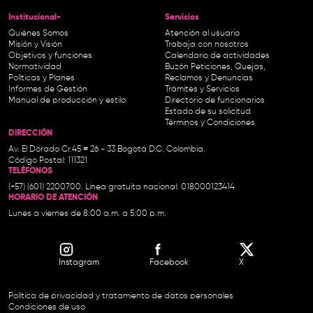
Institucional-
Servicios
Quiénes Somos
Atención al usuario
Misión y Visión
Trabaja con nosotros
Objetivos y funciones
Calendario de actividades
Normatividad
Buzón Peticiones, Quejas,
Políticas y Planes
Reclamos y Denuncias
Informes de Gestión
Trámites y Servicios
Manual de producción y estilo
Directorio de funcionarios
Estado de su solicitud
Términos y Condiciones
DIRECCIÓN
Av. El Dorado Cr.45 # 26 - 33 Bogotá D.C. Colombia.
Código Postal: 111321
TELÉFONOS
(+57) (601) 2200700. Línea gratuita nacional: 018000123414
HORARIO DE ATENCIÓN
Lunes a viernes de 8:00 a.m. a 5:00 p.m.
Instagram
Facebook
X
Política de privacidad y tratamiento de datos personales
Condiciones de uso