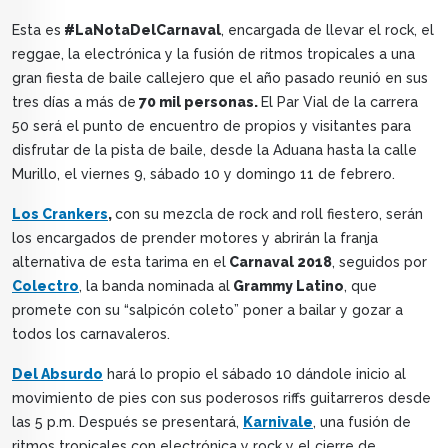
Esta es
#LaNotaDelCarnaval
, encargada de llevar el rock, el
reggae, la electrónica y la fusión de ritmos tropicales a una
gran fiesta de baile callejero que el año pasado reunió en sus
tres días a más de
70 mil personas.
El Par Vial de la carrera
50 será el punto de encuentro de propios y visitantes para
disfrutar de la pista de baile, desde la Aduana hasta la calle
Murillo, el viernes 9, sábado 10 y domingo 11 de febrero.
Los Crankers
,
con su mezcla de rock and roll fiestero, serán
los encargados de prender motores y abrirán la franja
alternativa de esta tarima en el
Carnaval 2018
, seguidos por
Colectro
, la banda nominada al
Grammy Latino
, que
promete con su “salpicón coleto” poner a bailar y gozar a
todos los carnavaleros.
Del Absurdo
hará lo propio el sábado 10 dándole inicio al
movimiento de pies con sus poderosos riffs guitarreros desde
las 5 p.m. Después se presentará,
Karnivale
, una fusión de
ritmos tropicales con electrónica y rock y el cierre de