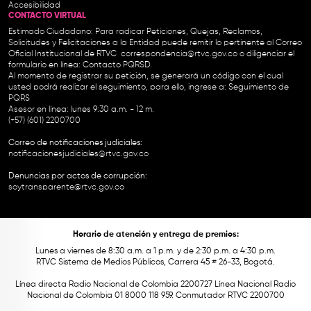
Accesibilidad
CONTACTO VIRTUAL
Estimado Ciudadano: Para radicar Peticiones, Quejas, Reclamos,
Solicitudes y Felicitaciones a la Entidad puede remitir lo pertinente al Correo
Oficial Institucional de RTVC
correspondencia@rtvc.gov.co
o diligenciar el
formulario en línea:
Contacto PQRSD.
Al momento de registrar su petición, se generará un código con el cual
usted podrá realizar el seguimiento, para ello, ingrese a:
Seguimiento de
PQRS
Asesor en línea: lunes 9:30 a.m. - 12 m.
(+57) (601) 2200700
Correo de notificaciones judiciales:
notificacionesjudiciales@rtvc.gov.co
Denuncias por actos de corrupción:
soytransparente@rtvc.gov.co
Horario de atención y entrega de premios:
Lunes a viernes de 8:30 a.m. a 1 p.m. y de 2:30 p.m. a 4:30 p.m.
RTVC Sistema de Medios Públicos, Carrera 45 # 26-33, Bogotá.
Línea directa Radio Nacional de Colombia 2200727 Línea Nacional Radio
Nacional de Colombia 01 8000 118 959. Conmutador RTVC 2200700