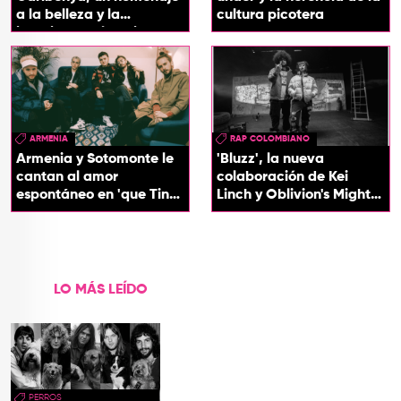
a la belleza y la
cultura picotera
identidad del Caribe
ARMENIA
RAP COLOMBIANO
Armenia y Sotomonte le
'Bluzz', la nueva
cantan al amor
colaboración de Kei
espontáneo en 'que Tin
Linch y Oblivion's Mighty
que Tan'
Trash
LO MÁS LEÍDO
PERROS