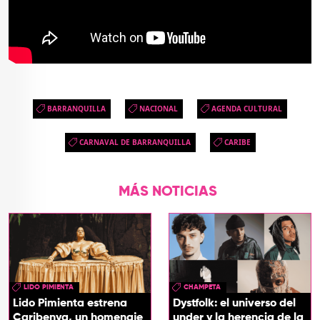
BARRANQUILLA
NACIONAL
AGENDA CULTURAL
CARNAVAL DE BARRANQUILLA
CARIBE
MÁS NOTICIAS
LIDO PIMIENTA
CHAMPETA
Lido Pimienta estrena
Dystfolk: el universo del
Caribenya, un homenaje
under y la herencia de la