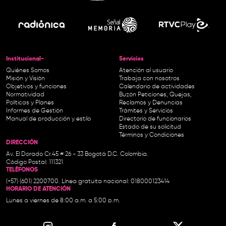
Institucional-
Servicios
Quiénes Somos
Atención al usuario
Misión y Visión
Trabaja con nosotros
Objetivos y funciones
Calendario de actividades
Normatividad
Buzón Peticiones, Quejas,
Políticas y Planes
Reclamos y Denuncias
Informes de Gestión
Trámites y Servicios
Manual de producción y estilo
Directorio de funcionarios
Estado de su solicitud
Términos y Condiciones
DIRECCIÓN
Av. El Dorado Cr.45 # 26 - 33 Bogotá D.C. Colombia.
Código Postal: 111321
TELÉFONOS
(+57) (601) 2200700. Línea gratuita nacional: 018000123414
HORARIO DE ATENCIÓN
Lunes a viernes de 8:00 a.m. a 5:00 p.m.