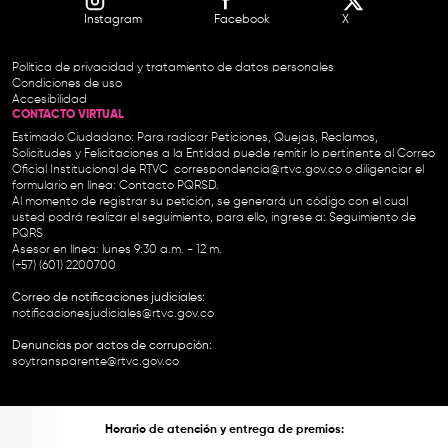
Instagram
Facebook
X
Política de privacidad y tratamiento de datos personales
Condiciones de uso
Accesibilidad
CONTACTO VIRTUAL
Estimado Ciudadano: Para radicar Peticiones, Quejas, Reclamos,
Solicitudes y Felicitaciones a la Entidad puede remitir lo pertinente al Correo
Oficial Institucional de RTVC
correspondencia@rtvc.gov.co
o diligenciar el
formulario en línea:
Contacto PQRSD.
Al momento de registrar su petición, se generará un código con el cual
usted podrá realizar el seguimiento, para ello, ingrese a:
Seguimiento de
PQRS
Asesor en línea: lunes 9:30 a.m. - 12 m.
(+57) (601) 2200700
Correo de notificaciones judiciales:
notificacionesjudiciales@rtvc.gov.co
Denuncias por actos de corrupción:
soytransparente@rtvc.gov.co
Horario de atención y entrega de premios: