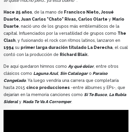
te quise mucho pero… ya está bueno “
.
Hace 25 años
, de la mano de
Francisco Nieto, Josué
Duarte, Juan Carlos "Chato" Rivas, Carlos Olarte
y
Mario
Duarte
, nació uno de los grupos más emblemáticos de la
capital. Influenciados por la versatilidad de grupos como
The
Clash
, y fusionando el rock con ritmos latinos, lanzaron en
1994
su
primer larga duración titulado La Derecha
, el cual
contó con la producción de
Richard Blair.
De aquí quedaron himnos como
Ay qué dolor
, entre otros
clásicos como
Laguna Azul
,
Sin Catalogar
o
Paraíso
Congelado
. Ya luego vendría una carrera que completaría
hasta 2015
cinco producciones
-entre álbumes y EPs-, que
dejarían en la memoria canciones como
Si Te Busco
,
La Rubia
Sideral
y
Nada Te Va A Corromper
.