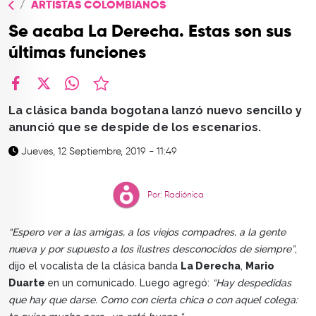
ARTISTAS COLOMBIANOS
TOP
Se acaba La Derecha. Estas son sus
QUIÉNES SOMOS
últimas funciones
CONTACTO
facebook
X
whatsapp
La clásica banda bogotana lanzó nuevo sencillo y
anunció que se despide de los escenarios.
Jueves, 12 Septiembre, 2019 - 11:49
Por: Radiónica
“Espero ver a las amigas, a los viejos compadres, a la gente
nueva y por supuesto a los ilustres desconocidos de siempre”
,
dijo el vocalista de la clásica banda
La Derecha
,
Mario
Duarte
en un comunicado. Luego agregó:
“Hay despedidas
que hay que darse. Como con cierta chica o con aquel colega: