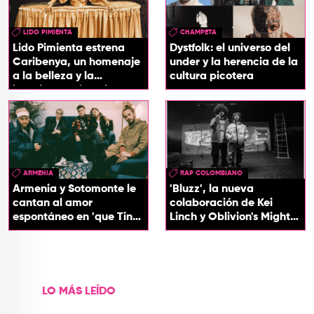
LIDO PIMIENTA
CHAMPETA
Lido Pimienta estrena
Dystfolk: el universo del
Caribenya, un homenaje
under y la herencia de la
a la belleza y la
cultura picotera
identidad del Caribe
ARMENIA
RAP COLOMBIANO
Armenia y Sotomonte le
'Bluzz', la nueva
cantan al amor
colaboración de Kei
espontáneo en 'que Tin
Linch y Oblivion's Mighty
que Tan'
Trash
LO MÁS LEÍDO