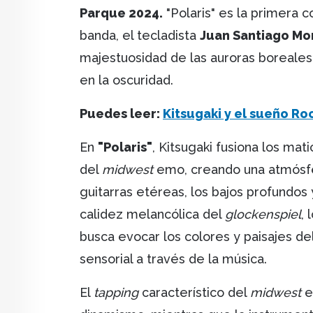
Parque 2024.
"Polaris" es la primera 
banda, el tecladista
Juan Santiago Mo
majestuosidad de las auroras boreales 
en la oscuridad.
Puedes leer:
Kitsugaki y el sueño Ro
En
"Polaris"
, Kitsugaki fusiona los mat
del
midwest
emo, creando una atmósfera
guitarras etéreas, los bajos profundos 
calidez melancólica del
glockenspiel
, 
busca evocar los colores y paisajes del
sensorial a través de la música.
El
tapping
característico del
midwest
e