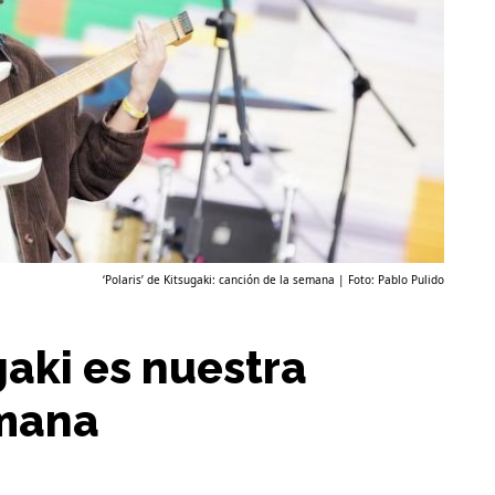
‘Polaris’ de Kitsugaki: canción de la semana | Foto: Pablo Pulido
gaki es nuestra
emana