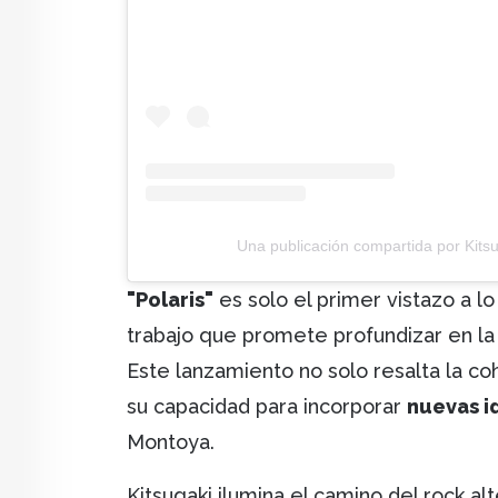
Una publicación compartida por Kitsu
"Polaris"
es solo el primer vistazo a l
trabajo que promete profundizar en la 
Este lanzamiento no solo resalta la c
su capacidad para incorporar
nuevas id
Montoya.
Kitsugaki ilumina el camino del rock a