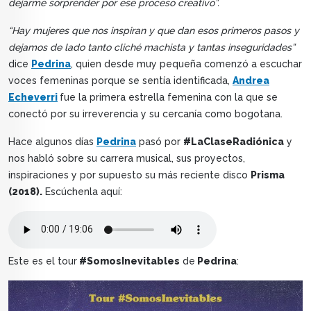
dejarme sorprender por ese proceso creativo”.
“Hay mujeres que nos inspiran y que dan esos primeros pasos y
dejamos de lado tanto cliché machista y tantas inseguridades”
dice
Pedrina
, quien desde muy pequeña comenzó a escuchar
voces femeninas porque se sentía identificada,
Andrea
Echeverri
fue la primera estrella femenina con la que se
conectó por su irreverencia y su cercanía como bogotana.
Hace algunos días
Pedrina
pasó por
#LaClaseRadiónica
y
nos habló sobre su carrera musical, sus proyectos,
inspiraciones y por supuesto su más reciente disco
Prisma
(2018).
Escúchenla aquí:
Este es el tour
#SomosInevitables
de
Pedrina
: