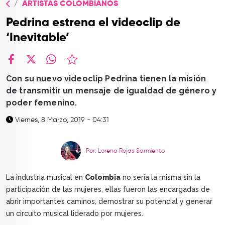
ARTISTAS COLOMBIANOS
TOP
Pedrina estrena el videoclip de
QUIÉNES SOMOS
‘Inevitable’
CONTACTO
facebook
X
whatsapp
Con su nuevo videoclip Pedrina tienen la misión
de transmitir un mensaje de igualdad de género y
poder femenino.
Viernes, 8 Marzo, 2019 - 04:31
Por: Lorena Rojas Sarmiento
La industria musical en
Colombia
no sería la misma sin la
participación de las mujeres, ellas fueron las encargadas de
abrir importantes caminos, demostrar su potencial y generar
un circuito musical liderado por mujeres.