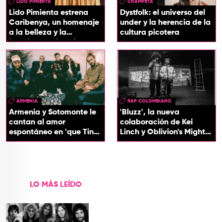
LIDO PIMIENTA
CHAMPETA
Lido Pimienta estrena
Dystfolk: el universo del
Caribenya, un homenaje
under y la herencia de la
a la belleza y la
cultura picotera
identidad del Caribe
ARMENIA
RAP COLOMBIANO
Armenia y Sotomonte le
'Bluzz', la nueva
cantan al amor
colaboración de Kei
espontáneo en 'que Tin
Linch y Oblivion's Mighty
que Tan'
Trash
LO MÁS LEÍDO