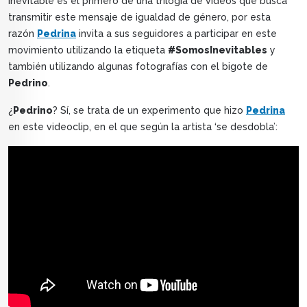
Inevitable es el primero de una trilogía de videos que busca
transmitir este mensaje de igualdad de género, por esta
razón
Pedrina
invita a sus seguidores a participar en este
movimiento utilizando la etiqueta
#SomosInevitables
y
también utilizando algunas fotografías con el bigote de
Pedrino
.
¿
Pedrino
? Sí, se trata de un experimento que hizo
Pedrina
en este videoclip, en el que según la artista ‘se desdobla’: