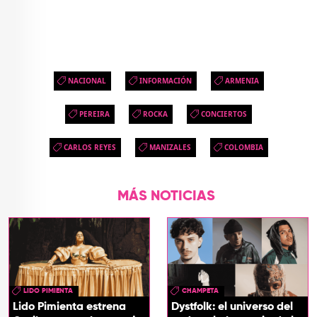
NACIONAL
INFORMACIÓN
ARMENIA
PEREIRA
ROCKA
CONCIERTOS
CARLOS REYES
MANIZALES
COLOMBIA
MÁS NOTICIAS
LIDO PIMIENTA
CHAMPETA
Lido Pimienta estrena
Dystfolk: el universo del