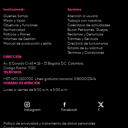
Institucional-
Servicios
Quiénes Somos
Atención al usuario
Misión y Visión
Trabaja con nosotros
Objetivos y funciones
Calendario de actividades
Normatividad
Buzón Peticiones, Quejas,
Políticas y Planes
Reclamos y Denuncias
Informes de Gestión
Trámites y Servicios
Manual de producción y estilo
Directorio de funcionarios
Estado de su solicitud
Términos y Condiciones
DIRECCIÓN
Av. El Dorado Cr.45 # 26 - 33 Bogotá D.C. Colombia.
Código Postal: 111321
TELÉFONOS
(+57) (601) 2200700. Línea gratuita nacional: 018000123414
HORARIO DE ATENCIÓN
Lunes a viernes de 8:00 a.m. a 5:00 p.m.
Instagram
Facebook
X
Política de privacidad y tratamiento de datos personales