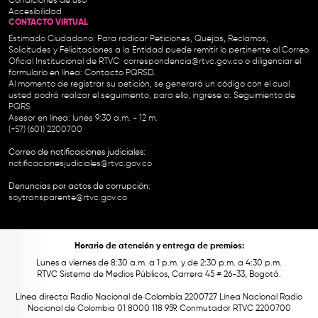
Condiciones de uso
Accesibilidad
CONTACTO VIRTUAL
Estimado Ciudadano: Para radicar Peticiones, Quejas, Reclamos,
Solicitudes y Felicitaciones a la Entidad puede remitir lo pertinente al Correo
Oficial Institucional de RTVC
correspondencia@rtvc.gov.co
o diligenciar el
formulario en línea:
Contacto PQRSD.
Al momento de registrar su petición, se generará un código con el cual
usted podrá realizar el seguimiento, para ello, ingrese a:
Seguimiento de
PQRS
Asesor en línea: lunes 9:30 a.m. - 12 m.
(+57) (601) 2200700
Correo de notificaciones judiciales:
notificacionesjudiciales@rtvc.gov.co
Denuncias por actos de corrupción:
soytransparente@rtvc.gov.co
Horario de atención y entrega de premios:
Lunes a viernes de 8:30 a.m. a 1 p.m. y de 2:30 p.m. a 4:30 p.m.
RTVC Sistema de Medios Públicos, Carrera 45 # 26-33, Bogotá.
Línea directa Radio Nacional de Colombia 2200727 Línea Nacional Radio
Nacional de Colombia 01 8000 118 959. Conmutador RTVC 2200700