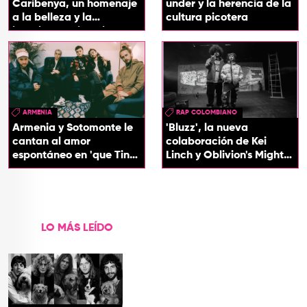
Caribenya, un homenaje
under y la herencia de la
a la belleza y la
cultura picotera
identidad del Caribe
ARMENIA
RAP COLOMBIANO
Armenia y Sotomonte le
'Bluzz', la nueva
cantan al amor
colaboración de Kei
espontáneo en 'que Tin
Linch y Oblivion's Mighty
que Tan'
Trash
LO MÁS LEÍDO