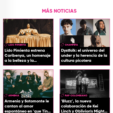
MÁS NOTICIAS
LIDO PIMIENTA
CHAMPETA
Lido Pimienta estrena
Dystfolk: el universo del
Caribenya, un homenaje
under y la herencia de la
a la belleza y la
cultura picotera
identidad del Caribe
ARMENIA
RAP COLOMBIANO
Armenia y Sotomonte le
'Bluzz', la nueva
cantan al amor
colaboración de Kei
espontáneo en 'que Tin
Linch y Oblivion's Mighty