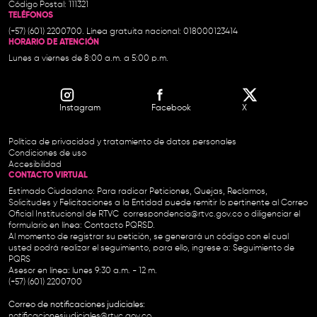
Código Postal: 111321
TELÉFONOS
(+57) (601) 2200700. Línea gratuita nacional: 018000123414
HORARIO DE ATENCIÓN
Lunes a viernes de 8:00 a.m. a 5:00 p.m.
Instagram
Facebook
X
Política de privacidad y tratamiento de datos personales
Condiciones de uso
Accesibilidad
CONTACTO VIRTUAL
Estimado Ciudadano: Para radicar Peticiones, Quejas, Reclamos,
Solicitudes y Felicitaciones a la Entidad puede remitir lo pertinente al Correo
Oficial Institucional de RTVC
correspondencia@rtvc.gov.co
o diligenciar el
formulario en línea:
Contacto PQRSD.
Al momento de registrar su petición, se generará un código con el cual
usted podrá realizar el seguimiento, para ello, ingrese a:
Seguimiento de
PQRS
Asesor en línea: lunes 9:30 a.m. - 12 m.
(+57) (601) 2200700
Correo de notificaciones judiciales:
notificacionesjudiciales@rtvc.gov.co