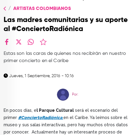
TOP
ARTISTAS COLOMBIANOS
QUIÉNES SOMOS
Las madres comunitarias y su aporte
CONTACTO
al #ConciertoRadiónica
facebook
X
whatsapp
Estas son las caras de quienes nos recibirán en nuestro
primer concierto en el Caribe
Jueves, 1 Septiembre, 2016 - 10:16
Por:
En pocos días, e
l Parque Cultural
será el escenario del
primer
#ConciertoRadiónica
en el Caribe. Ya leímos sobre el
museo y sus salas interactivas, pero hay muchos otros datos
por conocer. Actualmente hay un interesante proceso de