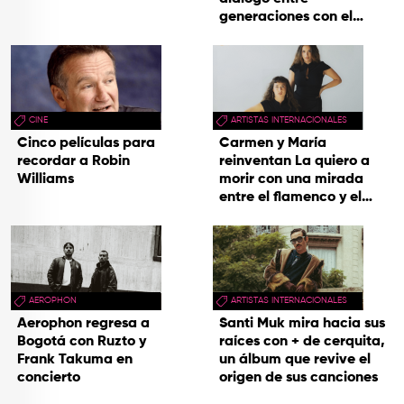
generaciones con el
videoclip de Un dios
hecho cenizas
CINE
ARTISTAS INTERNACIONALES
Cinco películas para
Carmen y María
recordar a Robin
reinventan La quiero a
Williams
morir con una mirada
entre el flamenco y el
soul
AEROPHON
ARTISTAS INTERNACIONALES
Aerophon regresa a
Santi Muk mira hacia sus
Bogotá con Ruzto y
raíces con + de cerquita,
Frank Takuma en
un álbum que revive el
concierto
origen de sus canciones