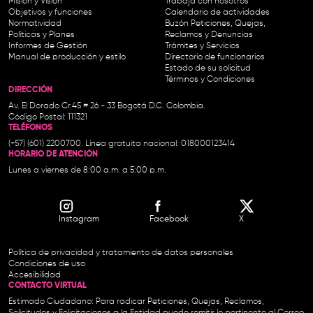
Misión y Visión
Trabaja con nosotros
Objetivos y funciones
Calendario de actividades
Normatividad
Buzón Peticiones, Quejas,
Políticas y Planes
Reclamos y Denuncias
Informes de Gestión
Trámites y Servicios
Manual de producción y estilo
Directorio de funcionarios
Estado de su solicitud
Términos y Condiciones
DIRECCIÓN
Av. El Dorado Cr.45 # 26 - 33 Bogotá D.C. Colombia.
Código Postal: 111321
TELÉFONOS
(+57) (601) 2200700. Línea gratuita nacional: 018000123414
HORARIO DE ATENCIÓN
Lunes a viernes de 8:00 a.m. a 5:00 p.m.
Instagram
Facebook
X
Política de privacidad y tratamiento de datos personales
Condiciones de uso
Accesibilidad
CONTACTO VIRTUAL
Estimado Ciudadano: Para radicar Peticiones, Quejas, Reclamos,
Solicitudes y Felicitaciones a la Entidad puede remitir lo pertinente al Correo