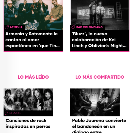
ARMENIA
RAP COLOMBIANO
Armenia y Sotomonte le
'Bluzz', la nueva
cantan al amor
colaboración de Kei
espontáneo en 'que Tin
Linch y Oblivion's Mighty
que Tan'
Trash
LO MÁS LEÍDO
LO MÁS COMPARTIDO
PERROS
Canciones de rock
Pablo Jaurena convierte
inspiradas en perros
el bandoneón en un
diálogo entre