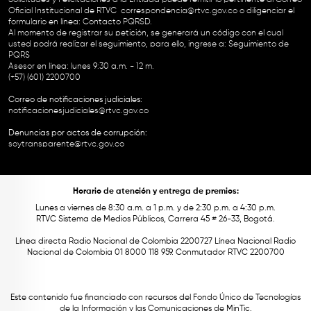
Oficial Institucional de RTVC
correspondencia@rtvc.gov.co
o diligenciar el
formulario en línea:
Contacto PQRSD.
Al momento de registrar su petición, se generará un código con el cual
usted podrá realizar el seguimiento, para ello, ingrese a:
Seguimiento de
PQRS
Asesor en línea: lunes 9:30 a.m. - 12 m.
(+57) (601) 2200700
Correo de notificaciones judiciales:
notificacionesjudiciales@rtvc.gov.co
Denuncias por actos de corrupción:
soytransparente@rtvc.gov.co
Horario de atención y entrega de premios:
Lunes a viernes de 8:30 a.m. a 1 p.m. y de 2:30 p.m. a 4:30 p.m.
RTVC Sistema de Medios Públicos, Carrera 45 # 26-33, Bogotá.
Línea directa Radio Nacional de Colombia 2200727 Línea Nacional Radio
Nacional de Colombia 01 8000 118 959. Conmutador RTVC 2200700
Este contenido fue financiado con recursos del Fondo Único de Tecnologías
de la Información y las Comunicaciones de MinTic.