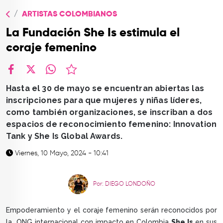
TOP
ARTISTAS COLOMBIANOS
QUIÉNES SOMOS
La Fundación She Is estimula el
CONTACTO
coraje femenino
facebook
X
whatsapp
Hasta el 30 de mayo se encuentran abiertas las
inscripciones para que mujeres y niñas líderes,
como también organizaciones, se inscriban a dos
espacios de reconocimiento femenino: Innovation
Tank y She Is Global Awards.
Viernes, 10 Mayo, 2024 - 10:41
Por: DIEGO LONDOÑO
Empoderamiento y el coraje femenino serán reconocidos por
la ONG internacional con impacto en Colombia
She Is
en sus