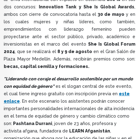
dos concursos:
Innovation Tank y She Is Global Awards
,
ambos con cierre de convocatoria hasta el
30 de mayo
y en
los cuales mujeres y niñas líderes, como también,
emprendimientos con liderazgo femenino pueden
proyectarse ante el sector público, privado, académico e
inversionistas en el marco del evento
She Is Global Forum
2024
, que se realizará el
8 y 9 de agosto
en el Gran Salón de
Plaza Mayor Medellín. Además, recibirán premios como son:
becas, capital semilla y formaciones.
"Liderando con coraje el desarrollo sostenible por un mundo
con equidad de género"
es el slogan central de este evento,
el cual tiene ingreso gratuito con inscripción previa en
este
enlace
. En este escenario los asistentes podrán conocer
importantes personalidades internacionales de alta incidencia
en el tema de equidad de género y cambio climático como
son:
Pashtana Durrani
, joven de 23 años, profesora y
activista afgana, fundadora de
LEARN Afganistán
,
organización que aboga por la educación de las niñas y en el