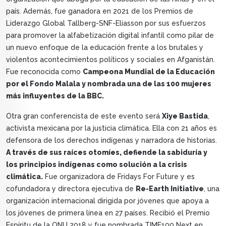
país. Además, fue ganadora en 2021 de los Premios de
Liderazgo Global Tallberg-SNF-Eliasson por sus esfuerzos
para promover la alfabetización digital infantil como pilar de
un nuevo enfoque de la educación frente a los brutales y
violentos acontecimientos políticos y sociales en Afganistán.
Fue reconocida como
Campeona Mundial de la Educación
por el Fondo Malala y nombrada una de las 100 mujeres
más influyentes de la BBC.
Otra gran conferencista de este evento será
Xiye Bastida
,
activista mexicana por la justicia climática. Ella con 21 años es
defensora de los derechos indígenas y narradora de historias.
A través de sus raíces otomíes, defiende la sabiduría y
los principios indígenas como solución a la crisis
climática.
Fue organizadora de Fridays For Future y es
cofundadora y directora ejecutiva de
Re-Earth Initiative
, una
organización internacional dirigida por jóvenes que apoya a
los jóvenes de primera línea en 27 países. Recibió el Premio
Espíritu de la ONU 2018 y fue nombrada TIME100 Next en