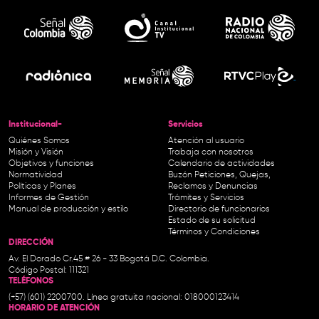
Institucional-
Servicios
Quiénes Somos
Atención al usuario
Misión y Visión
Trabaja con nosotros
Objetivos y funciones
Calendario de actividades
Normatividad
Buzón Peticiones, Quejas,
Políticas y Planes
Reclamos y Denuncias
Informes de Gestión
Trámites y Servicios
Manual de producción y estilo
Directorio de funcionarios
Estado de su solicitud
Términos y Condiciones
DIRECCIÓN
Av. El Dorado Cr.45 # 26 - 33 Bogotá D.C. Colombia.
Código Postal: 111321
TELÉFONOS
(+57) (601) 2200700. Línea gratuita nacional: 018000123414
HORARIO DE ATENCIÓN