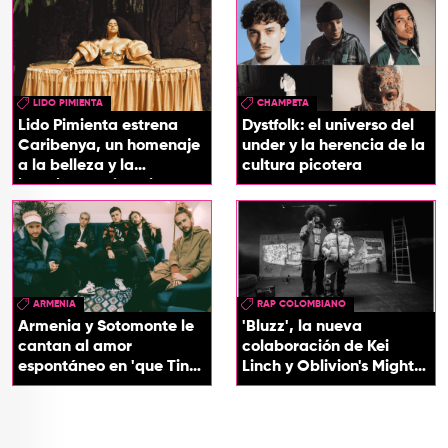
LIDO PIMIENTA
CHAMPETA
Lido Pimienta estrena
Dystfolk: el universo del
Caribenya, un homenaje
under y la herencia de la
a la belleza y la
cultura picotera
identidad del Caribe
ARMENIA
RAP COLOMBIANO
Armenia y Sotomonte le
'Bluzz', la nueva
cantan al amor
colaboración de Kei
espontáneo en 'que Tin
Linch y Oblivion's Mighty
que Tan'
Trash