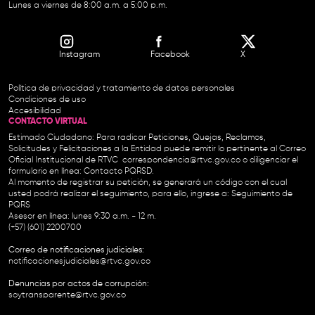
Lunes a viernes de 8:00 a.m. a 5:00 p.m.
Instagram
Facebook
X
Política de privacidad y tratamiento de datos personales
Condiciones de uso
Accesibilidad
CONTACTO VIRTUAL
Estimado Ciudadano: Para radicar Peticiones, Quejas, Reclamos,
Solicitudes y Felicitaciones a la Entidad puede remitir lo pertinente al Correo
Oficial Institucional de RTVC
correspondencia@rtvc.gov.co
o diligenciar el
formulario en línea:
Contacto PQRSD.
Al momento de registrar su petición, se generará un código con el cual
usted podrá realizar el seguimiento, para ello, ingrese a:
Seguimiento de
PQRS
Asesor en línea: lunes 9:30 a.m. - 12 m.
(+57) (601) 2200700
Correo de notificaciones judiciales:
notificacionesjudiciales@rtvc.gov.co
Denuncias por actos de corrupción:
soytransparente@rtvc.gov.co