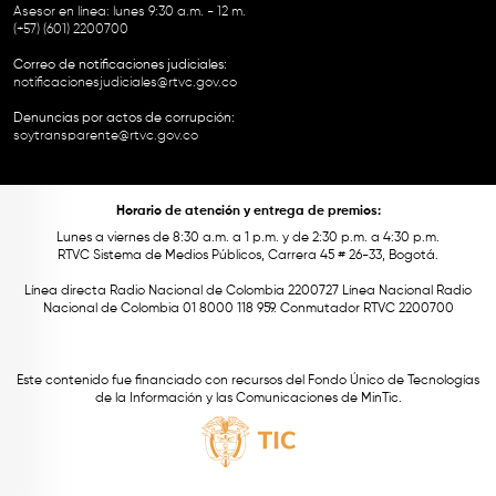
Asesor en línea: lunes 9:30 a.m. - 12 m.
(+57) (601) 2200700
Correo de notificaciones judiciales:
notificacionesjudiciales@rtvc.gov.co
Denuncias por actos de corrupción:
soytransparente@rtvc.gov.co
Horario de atención y entrega de premios:
Lunes a viernes de 8:30 a.m. a 1 p.m. y de 2:30 p.m. a 4:30 p.m.
RTVC Sistema de Medios Públicos, Carrera 45 # 26-33, Bogotá.
Línea directa Radio Nacional de Colombia 2200727 Línea Nacional Radio
Nacional de Colombia 01 8000 118 959. Conmutador RTVC 2200700
Este contenido fue financiado con recursos del Fondo Único de Tecnologías
de la Información y las Comunicaciones de MinTic.