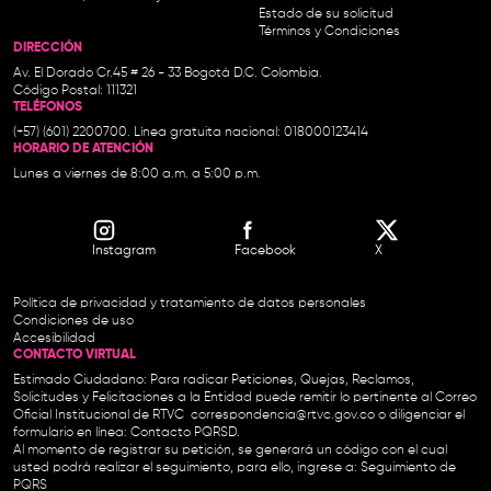
Estado de su solicitud
Términos y Condiciones
DIRECCIÓN
Av. El Dorado Cr.45 # 26 - 33 Bogotá D.C. Colombia.
Código Postal: 111321
TELÉFONOS
(+57) (601) 2200700. Línea gratuita nacional: 018000123414
HORARIO DE ATENCIÓN
Lunes a viernes de 8:00 a.m. a 5:00 p.m.
Instagram
Facebook
X
Política de privacidad y tratamiento de datos personales
Condiciones de uso
Accesibilidad
CONTACTO VIRTUAL
Estimado Ciudadano: Para radicar Peticiones, Quejas, Reclamos,
Solicitudes y Felicitaciones a la Entidad puede remitir lo pertinente al Correo
Oficial Institucional de RTVC
correspondencia@rtvc.gov.co
o diligenciar el
formulario en línea:
Contacto PQRSD.
Al momento de registrar su petición, se generará un código con el cual
usted podrá realizar el seguimiento, para ello, ingrese a:
Seguimiento de
PQRS