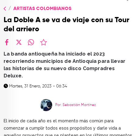
TOP
ARTISTAS COLOMBIANOS
QUIÉNES SOMOS
La Doble A se va de viaje con su Tour
CONTACTO
del arriero
facebook
X
whatsapp
La banda antioqueña ha iniciado el 2023
recorriendo municipios de Antioquia para llevar
las historias de su nuevo disco Compradres
Deluxe.
Martes, 31 Enero, 2023 - 06:34
Por: Sebastián Martínez
El inicio de cada año es el momento más común para
comenzar a cumplir todos esos propósitos y darle vida a
aquellos proyectos que se plantean en los últimos momentos