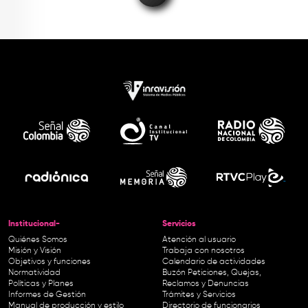
Institucional-
Servicios
Quiénes Somos
Atención al usuario
Misión y Visión
Trabaja con nosotros
Objetivos y funciones
Calendario de actividades
Normatividad
Buzón Peticiones, Quejas,
Políticas y Planes
Reclamos y Denuncias
Informes de Gestión
Trámites y Servicios
Manual de producción y estilo
Directorio de funcionarios