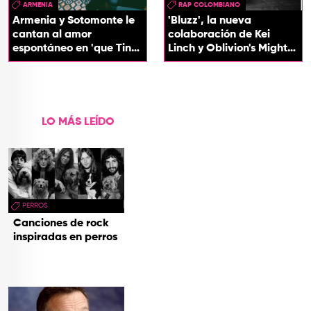
ARMENIA
RAP COLOMBIANO
Armenia y Sotomonte le
'Bluzz', la nueva
cantan al amor
colaboración de Kei
espontáneo en 'que Tin
Linch y Oblivion's Mighty
que Tan'
Trash
LO MÁS LEÍDO
PERROS
Canciones de rock
inspiradas en perros