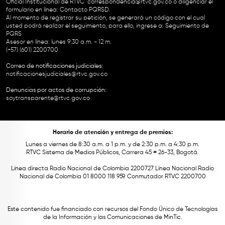
Oficial Institucional de RTVC
correspondencia@rtvc.gov.co
o diligenciar el
formulario en línea:
Contacto PQRSD.
Al momento de registrar su petición, se generará un código con el cual
usted podrá realizar el seguimiento, para ello, ingrese a:
Seguimiento de
PQRS
Asesor en línea: lunes 9:30 a.m. - 12 m.
(+57) (601) 2200700
Correo de notificaciones judiciales:
notificacionesjudiciales@rtvc.gov.co
Denuncias por actos de corrupción:
soytransparente@rtvc.gov.co
Horario de atención y entrega de premios:
Lunes a viernes de 8:30 a.m. a 1 p.m. y de 2:30 p.m. a 4:30 p.m.
RTVC Sistema de Medios Públicos, Carrera 45 # 26-33, Bogotá.
Línea directa Radio Nacional de Colombia 2200727 Línea Nacional Radio
Nacional de Colombia 01 8000 118 959. Conmutador RTVC 2200700
Este contenido fue financiado con recursos del Fondo Único de Tecnologías
de la Información y las Comunicaciones de MinTic.