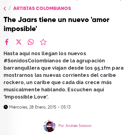
TOP
ARTISTAS COLOMBIANOS
QUIÉNES SOMOS
The Jaars tiene un nuevo 'amor
CONTACTO
imposible'
facebook
X
whatsapp
Hasta aquí nos llegan los nuevos
#SonidosColombianos de la agrupación
barranquillera que viajan desde los 95.1fm para
mostrarnos las nuevas corrientes del caribe
rockero, un caribe que cada día crece más
musicalmente hablando. Escuchen aquí
'Impossible Love'.
Miércoles, 28 Enero, 2015 - 05:13
Por: Andrés Salazar