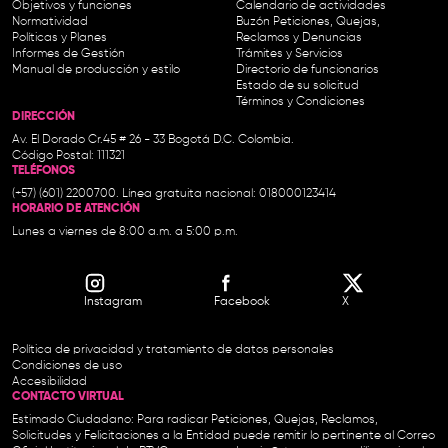
Objetivos y funciones
Calendario de actividades
Normatividad
Buzón Peticiones, Quejas,
Políticas y Planes
Reclamos y Denuncias
Informes de Gestión
Trámites y Servicios
Manual de producción y estilo
Directorio de funcionarios
Estado de su solicitud
Términos y Condiciones
DIRECCIÓN
Av. El Dorado Cr.45 # 26 - 33 Bogotá D.C. Colombia.
Código Postal: 111321
TELÉFONOS
(+57) (601) 2200700. Línea gratuita nacional: 018000123414
HORARIO DE ATENCIÓN
Lunes a viernes de 8:00 a.m. a 5:00 p.m.
Instagram
Facebook
X
Política de privacidad y tratamiento de datos personales
Condiciones de uso
Accesibilidad
CONTACTO VIRTUAL
Estimado Ciudadano: Para radicar Peticiones, Quejas, Reclamos,
Solicitudes y Felicitaciones a la Entidad puede remitir lo pertinente al Correo