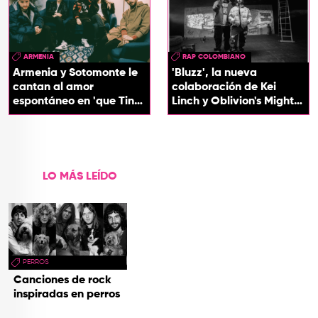
ARMENIA
RAP COLOMBIANO
Armenia y Sotomonte le
'Bluzz', la nueva
cantan al amor
colaboración de Kei
espontáneo en 'que Tin
Linch y Oblivion's Mighty
que Tan'
Trash
LO MÁS LEÍDO
PERROS
Canciones de rock
inspiradas en perros