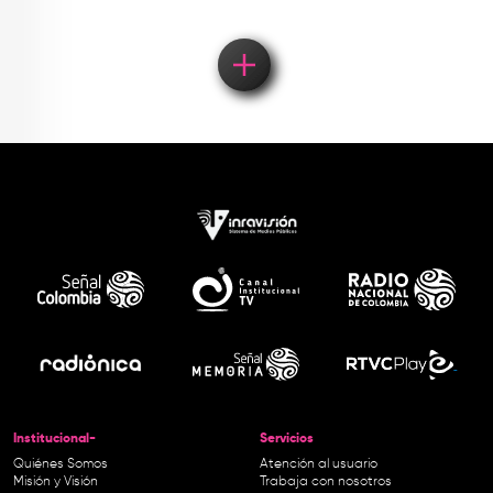
Institucional-
Servicios
Quiénes Somos
Atención al usuario
Misión y Visión
Trabaja con nosotros