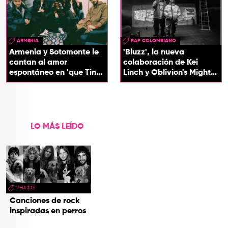
ARMENIA
RAP COLOMBIANO
Armenia y Sotomonte le
'Bluzz', la nueva
cantan al amor
colaboración de Kei
espontáneo en 'que Tin
Linch y Oblivion's Mighty
que Tan'
Trash
LO MÁS LEÍDO
PERROS
Canciones de rock
inspiradas en perros