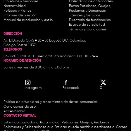
Objetivos y funciones
Calendario de actividades
Normatividad
Buzón Peticiones, Quejas,
Políticas y Planes
Reclamos y Denuncias
Informes de Gestión
Trámites y Servicios
Manual de producción y estilo
Directorio de funcionarios
Estado de su solicitud
Términos y Condiciones
DIRECCIÓN
Av. El Dorado Cr.45 # 26 - 33 Bogotá D.C. Colombia.
Código Postal: 111321
TELÉFONOS
(+57) (601) 2200700. Línea gratuita nacional: 018000123414
HORARIO DE ATENCIÓN
Lunes a viernes de 8:00 a.m. a 5:00 p.m.
Instagram
Facebook
X
Política de privacidad y tratamiento de datos personales
Condiciones de uso
Accesibilidad
CONTACTO VIRTUAL
Estimado Ciudadano: Para radicar Peticiones, Quejas, Reclamos,
Solicitudes y Felicitaciones a la Entidad puede remitir lo pertinente al Correo