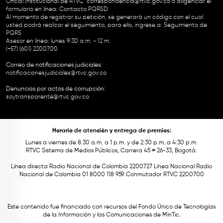
Oficial Institucional de RTVC
correspondencia@rtvc.gov.co
o diligenciar el
formulario en línea:
Contacto PQRSD.
Al momento de registrar su petición, se generará un código con el cual
usted podrá realizar el seguimiento, para ello, ingrese a:
Seguimiento de
PQRS
Asesor en línea: lunes 9:30 a.m. - 12 m.
(+57) (601) 2200700
Correo de notificaciones judiciales:
notificacionesjudiciales@rtvc.gov.co
Denuncias por actos de corrupción:
soytransparente@rtvc.gov.co
Horario de atención y entrega de premios:
Lunes a viernes de 8:30 a.m. a 1 p.m. y de 2:30 p.m. a 4:30 p.m.
RTVC Sistema de Medios Públicos, Carrera 45 # 26-33, Bogotá.
Línea directa Radio Nacional de Colombia 2200727 Línea Nacional Radio
Nacional de Colombia 01 8000 118 959. Conmutador RTVC 2200700
Este contenido fue financiado con recursos del Fondo Único de Tecnologías
de la Información y las Comunicaciones de MinTic.