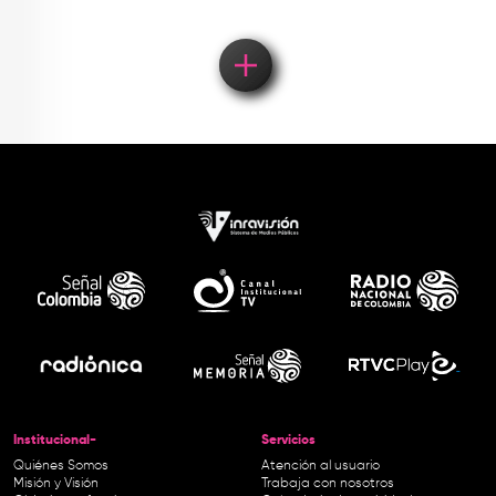
Institucional-
Servicios
Quiénes Somos
Atención al usuario
Misión y Visión
Trabaja con nosotros