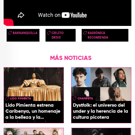
BARRANQUILLA
CIELITO
RADIÓNICA
DRIVE
RECOMIENDA
MÁS NOTICIAS
LIDO PIMIENTA
CHAMPETA
Lido Pimienta estrena
Dystfolk: el universo del
Caribenya, un homenaje
under y la herencia de la
a la belleza y la
cultura picotera
identidad del Caribe