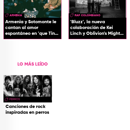
ARMENIA
RAP COLOMBIANO
Armenia y Sotomonte le
'Bluzz', la nueva
cantan al amor
colaboración de Kei
espontáneo en 'que Tin
Linch y Oblivion's Mighty
que Tan'
Trash
LO MÁS LEÍDO
PERROS
Canciones de rock
inspiradas en perros