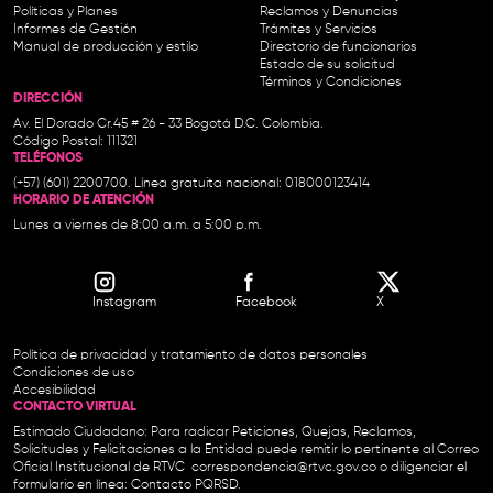
Políticas y Planes
Reclamos y Denuncias
Informes de Gestión
Trámites y Servicios
Manual de producción y estilo
Directorio de funcionarios
Estado de su solicitud
Términos y Condiciones
DIRECCIÓN
Av. El Dorado Cr.45 # 26 - 33 Bogotá D.C. Colombia.
Código Postal: 111321
TELÉFONOS
(+57) (601) 2200700. Línea gratuita nacional: 018000123414
HORARIO DE ATENCIÓN
Lunes a viernes de 8:00 a.m. a 5:00 p.m.
Instagram
Facebook
X
Política de privacidad y tratamiento de datos personales
Condiciones de uso
Accesibilidad
CONTACTO VIRTUAL
Estimado Ciudadano: Para radicar Peticiones, Quejas, Reclamos,
Solicitudes y Felicitaciones a la Entidad puede remitir lo pertinente al Correo
Oficial Institucional de RTVC
correspondencia@rtvc.gov.co
o diligenciar el
formulario en línea:
Contacto PQRSD.