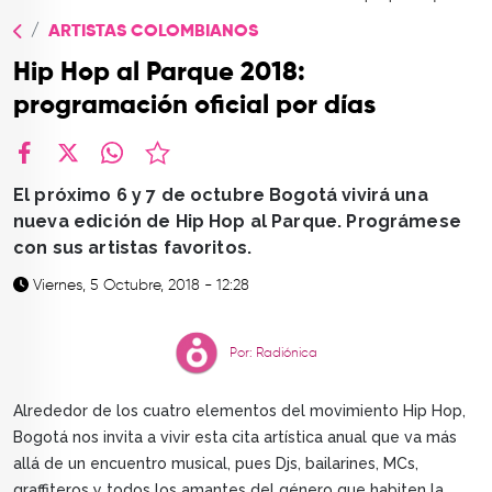
TOP
ARTISTAS COLOMBIANOS
QUIÉNES SOMOS
Hip Hop al Parque 2018:
CONTACTO
programación oficial por días
facebook
X
whatsapp
El próximo 6 y 7 de octubre Bogotá vivirá una
nueva edición de Hip Hop al Parque. Prográmese
con sus artistas favoritos.
Viernes, 5 Octubre, 2018 - 12:28
Por: Radiónica
Alrededor de los cuatro elementos del movimiento Hip Hop,
Bogotá nos invita a vivir esta cita artística anual que va más
allá de un encuentro musical, pues Djs, bailarines, MCs,
graffiteros y todos los amantes del género que habiten la