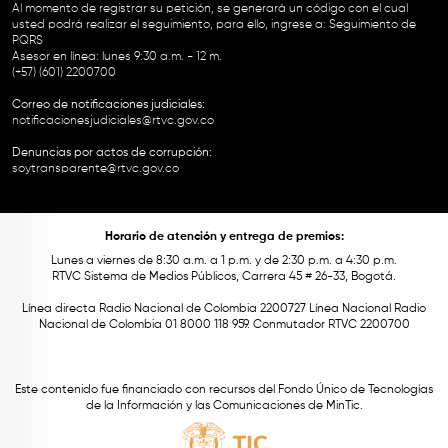
Al momento de registrar su petición, se generará un código con el cual
usted podrá realizar el seguimiento, para ello, ingrese a:
Seguimiento de
PQRS
Asesor en línea: lunes 9:30 a.m. - 12 m.
(+57) (601) 2200700
Correo de notificaciones judiciales:
notificacionesjudiciales@rtvc.gov.co
Denuncias por actos de corrupción:
soytransparente@rtvc.gov.co
Horario de atención y entrega de premios:
Lunes a viernes de 8:30 a.m. a 1 p.m. y de 2:30 p.m. a 4:30 p.m.
RTVC Sistema de Medios Públicos, Carrera 45 # 26-33, Bogotá.
Línea directa Radio Nacional de Colombia 2200727 Línea Nacional Radio
Nacional de Colombia 01 8000 118 959. Conmutador RTVC 2200700
Este contenido fue financiado con recursos del Fondo Único de Tecnologías
de la Información y las Comunicaciones de MinTic.