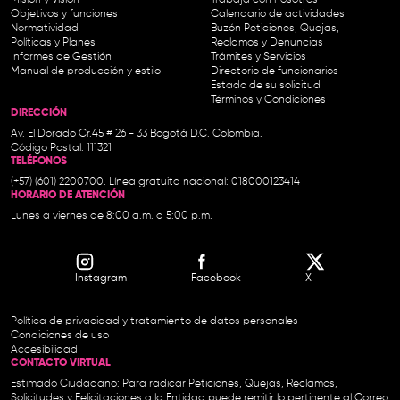
Misión y Visión
Trabaja con nosotros
Objetivos y funciones
Calendario de actividades
Normatividad
Buzón Peticiones, Quejas,
Políticas y Planes
Reclamos y Denuncias
Informes de Gestión
Trámites y Servicios
Manual de producción y estilo
Directorio de funcionarios
Estado de su solicitud
Términos y Condiciones
DIRECCIÓN
Av. El Dorado Cr.45 # 26 - 33 Bogotá D.C. Colombia.
Código Postal: 111321
TELÉFONOS
(+57) (601) 2200700. Línea gratuita nacional: 018000123414
HORARIO DE ATENCIÓN
Lunes a viernes de 8:00 a.m. a 5:00 p.m.
Instagram
Facebook
X
Política de privacidad y tratamiento de datos personales
Condiciones de uso
Accesibilidad
CONTACTO VIRTUAL
Estimado Ciudadano: Para radicar Peticiones, Quejas, Reclamos,
Solicitudes y Felicitaciones a la Entidad puede remitir lo pertinente al Correo