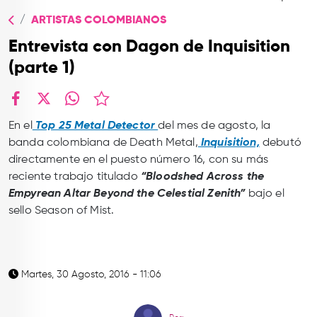
TOP
ARTISTAS COLOMBIANOS
QUIÉNES SOMOS
Entrevista con Dagon de Inquisition
CONTACTO
(parte 1)
facebook
X
whatsapp
En el
Top 25 Metal Detector
del mes de agosto, la
banda colombiana de Death Metal,
Inquisition,
debutó
directamente en el puesto número 16, con su más
reciente trabajo titulado
“Bloodshed Across the
Empyrean Altar Beyond the Celestial Zenith”
bajo el
sello Season of Mist.
Martes, 30 Agosto, 2016 - 11:06