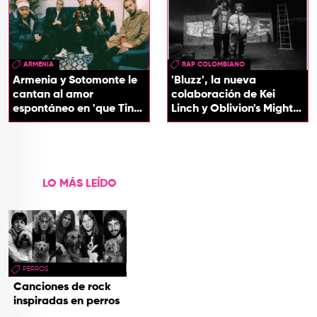
ARMENIA
RAP COLOMBIANO
Armenia y Sotomonte le
'Bluzz', la nueva
cantan al amor
colaboración de Kei
espontáneo en 'que Tin
Linch y Oblivion's Mighty
que Tan'
Trash
LO MÁS LEÍDO
PERROS
Canciones de rock
inspiradas en perros