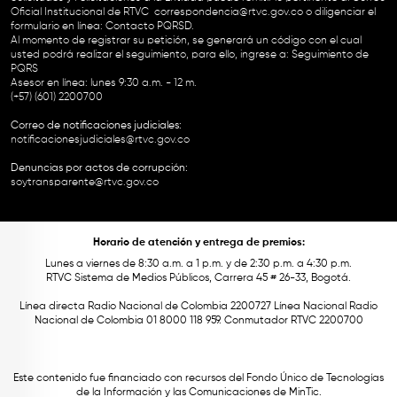
Oficial Institucional de RTVC
correspondencia@rtvc.gov.co
o diligenciar el
formulario en línea:
Contacto PQRSD.
Al momento de registrar su petición, se generará un código con el cual
usted podrá realizar el seguimiento, para ello, ingrese a:
Seguimiento de
PQRS
Asesor en línea: lunes 9:30 a.m. - 12 m.
(+57) (601) 2200700
Correo de notificaciones judiciales:
notificacionesjudiciales@rtvc.gov.co
Denuncias por actos de corrupción:
soytransparente@rtvc.gov.co
Horario de atención y entrega de premios:
Lunes a viernes de 8:30 a.m. a 1 p.m. y de 2:30 p.m. a 4:30 p.m.
RTVC Sistema de Medios Públicos, Carrera 45 # 26-33, Bogotá.
Línea directa Radio Nacional de Colombia 2200727 Línea Nacional Radio
Nacional de Colombia 01 8000 118 959. Conmutador RTVC 2200700
Este contenido fue financiado con recursos del Fondo Único de Tecnologías
de la Información y las Comunicaciones de MinTic.