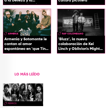
a la belleza y la
cultura picotera
identidad del Caribe
ARMENIA
RAP COLOMBIANO
Armenia y Sotomonte le
'Bluzz', la nueva
cantan al amor
colaboración de Kei
espontáneo en 'que Tin
Linch y Oblivion's Mighty
que Tan'
Trash
LO MÁS LEÍDO
PERROS