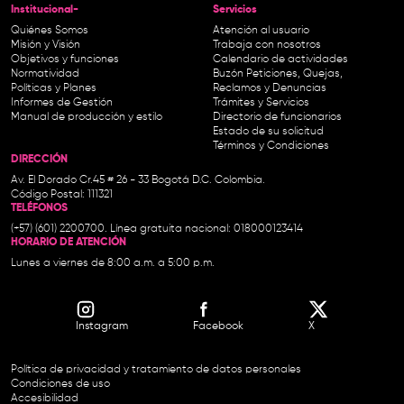
Institucional-
Servicios
Quiénes Somos
Atención al usuario
Misión y Visión
Trabaja con nosotros
Objetivos y funciones
Calendario de actividades
Normatividad
Buzón Peticiones, Quejas,
Políticas y Planes
Reclamos y Denuncias
Informes de Gestión
Trámites y Servicios
Manual de producción y estilo
Directorio de funcionarios
Estado de su solicitud
Términos y Condiciones
DIRECCIÓN
Av. El Dorado Cr.45 # 26 - 33 Bogotá D.C. Colombia.
Código Postal: 111321
TELÉFONOS
(+57) (601) 2200700. Línea gratuita nacional: 018000123414
HORARIO DE ATENCIÓN
Lunes a viernes de 8:00 a.m. a 5:00 p.m.
Instagram
Facebook
X
Política de privacidad y tratamiento de datos personales
Condiciones de uso
Accesibilidad