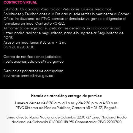
CONTACTO VIRTUAL
Estimado Ciudadano: Para radicar Peticiones, Quejas, Reclamos,
Solicitudes y Felicitaciones a la Entidad puede remitir lo pertinente al Correo
Oficial Institucional de RTVC
correspondencia@rtvc.gov.co
o diligenciar el
formulario en línea:
Contacto PQRSD.
Al momento de registrar su petición, se generará un código con el cual
usted podrá realizar el seguimiento, para ello, ingrese a:
Seguimiento de
PQRS
Asesor en línea: lunes 9:30 a.m. - 12 m.
(+57) (601) 2200700
Correo de notificaciones judiciales:
notificacionesjudiciales@rtvc.gov.co
Denuncias por actos de corrupción:
soytransparente@rtvc.gov.co
Horario de atención y entrega de premios:
Lunes a viernes de 8:30 a.m. a 1 p.m. y de 2:30 p.m. a 4:30 p.m.
RTVC Sistema de Medios Públicos, Carrera 45 # 26-33, Bogotá.
Línea directa Radio Nacional de Colombia 2200727 Línea Nacional Radio
Nacional de Colombia 01 8000 118 959. Conmutador RTVC 2200700