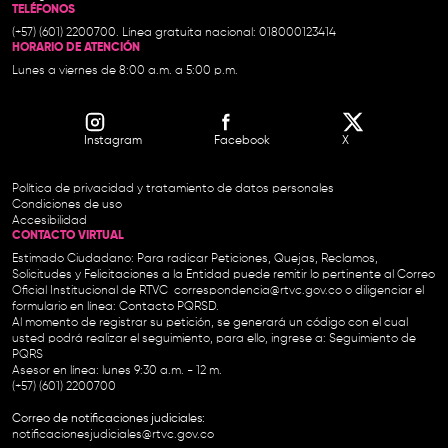
TELÉFONOS
(+57) (601) 2200700. Línea gratuita nacional: 018000123414
HORARIO DE ATENCIÓN
Lunes a viernes de 8:00 a.m. a 5:00 p.m.
Instagram
Facebook
X
Política de privacidad y tratamiento de datos personales
Condiciones de uso
Accesibilidad
CONTACTO VIRTUAL
Estimado Ciudadano: Para radicar Peticiones, Quejas, Reclamos,
Solicitudes y Felicitaciones a la Entidad puede remitir lo pertinente al Correo
Oficial Institucional de RTVC
correspondencia@rtvc.gov.co
o diligenciar el
formulario en línea:
Contacto PQRSD.
Al momento de registrar su petición, se generará un código con el cual
usted podrá realizar el seguimiento, para ello, ingrese a:
Seguimiento de
PQRS
Asesor en línea: lunes 9:30 a.m. - 12 m.
(+57) (601) 2200700
Correo de notificaciones judiciales:
notificacionesjudiciales@rtvc.gov.co