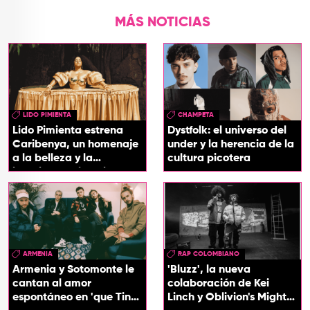
MÁS NOTICIAS
LIDO PIMIENTA
CHAMPETA
Lido Pimienta estrena
Dystfolk: el universo del
Caribenya, un homenaje
under y la herencia de la
a la belleza y la
cultura picotera
identidad del Caribe
ARMENIA
RAP COLOMBIANO
Armenia y Sotomonte le
'Bluzz', la nueva
cantan al amor
colaboración de Kei
espontáneo en 'que Tin
Linch y Oblivion's Mighty