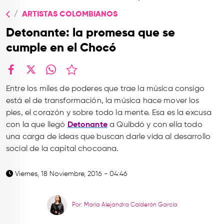
TOP
ARTISTAS COLOMBIANOS
QUIÉNES SOMOS
Detonante: la promesa que se
CONTACTO
cumple en el Chocó
facebook
X
whatsapp
Entre los miles de poderes que trae la música consigo
está el de transformación, la música hace mover los
pies, el corazón y sobre todo la mente. Esa es la excusa
con la que llegó
Detonante
a Quibdó y con ella todo
una carga de ideas que buscan darle vida al desarrollo
social de la capital chocoana.
Viernes, 18 Noviembre, 2016 - 04:46
Por: María Alejandra Calderón García