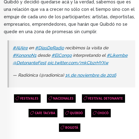
Quibdó y decidió quedarse acá y la verdad, sabemos que es
una relación que va a crecer no sólo con el tiempo sino con el
empuje de cada uno de los participantes: artistas, deportistas,
empresarios, emprendedores, que harán que Quibdó no se
quede en una zona de promesas sin cumplir.
#AlAire
en
#DíasDeRadio
recibimos la visita de
#KononoN1
desde
#ElCongo
interpretando el
#Likembe
@DetonanteFest
pic.twitter.com/mkCbzrHYXw
— Radiónica (@radionica)
15 de noviembre de 2016
FESTIVALES
NACIONALES
FESTIVAL DETONANTE
CAFE TACVBA
QUIBDÓ
CHOCÓ
BOGOTÁ