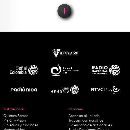
Institucional-
Servicios
Quiénes Somos
Atención al usuario
Misión y Visión
Trabaja con nosotros
Objetivos y funciones
Calendario de actividades