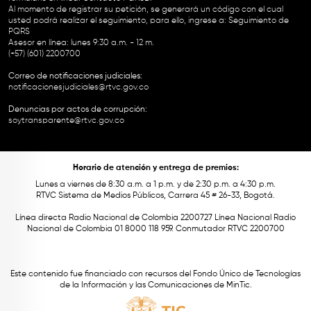
Al momento de registrar su petición, se generará un código con el cual
usted podrá realizar el seguimiento, para ello, ingrese a:
Seguimiento de
PQRS
Asesor en línea: lunes 9:30 a.m. - 12 m.
(+57) (601) 2200700
Correo de notificaciones judiciales:
notificacionesjudiciales@rtvc.gov.co
Denuncias por actos de corrupción:
soytransparente@rtvc.gov.co
Horario de atención y entrega de premios:
Lunes a viernes de 8:30 a.m. a 1 p.m. y de 2:30 p.m. a 4:30 p.m.
RTVC Sistema de Medios Públicos, Carrera 45 # 26-33, Bogotá.
Línea directa Radio Nacional de Colombia 2200727 Línea Nacional Radio
Nacional de Colombia 01 8000 118 959. Conmutador RTVC 2200700
Este contenido fue financiado con recursos del Fondo Único de Tecnologías
de la Información y las Comunicaciones de MinTic.