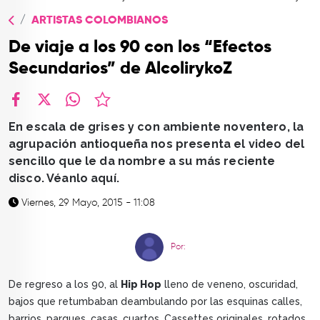
TOP
ARTISTAS COLOMBIANOS
QUIÉNES SOMOS
De viaje a los 90 con los “Efectos
CONTACTO
Secundarios” de AlcolirykoZ
facebook
X
whatsapp
En escala de grises y con ambiente noventero, la
agrupación antioqueña nos presenta el video del
sencillo que le da nombre a su más reciente
disco. Véanlo aquí.
Viernes, 29 Mayo, 2015 - 11:08
Por:
De regreso a los 90, al
Hip Hop
lleno de veneno, oscuridad,
bajos que retumbaban deambulando por las esquinas calles,
barrios, parques, casas, cuartos. Cassettes originales, rotados,