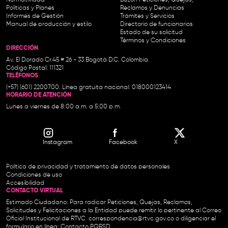
Normatividad
Buzón Peticiones, Quejas,
Políticas y Planes
Reclamos y Denuncias
Informes de Gestión
Trámites y Servicios
Manual de producción y estilo
Directorio de funcionarios
Estado de su solicitud
Términos y Condiciones
DIRECCIÓN
Av. El Dorado Cr.45 # 26 - 33 Bogotá D.C. Colombia.
Código Postal: 111321
TELÉFONOS
(+57) (601) 2200700. Línea gratuita nacional: 018000123414
HORARIO DE ATENCIÓN
Lunes a viernes de 8:00 a.m. a 5:00 p.m.
Instagram
Facebook
X
Política de privacidad y tratamiento de datos personales
Condiciones de uso
Accesibilidad
CONTACTO VIRTUAL
Estimado Ciudadano: Para radicar Peticiones, Quejas, Reclamos,
Solicitudes y Felicitaciones a la Entidad puede remitir lo pertinente al Correo
Oficial Institucional de RTVC
correspondencia@rtvc.gov.co
o diligenciar el
formulario en línea:
Contacto PQRSD.