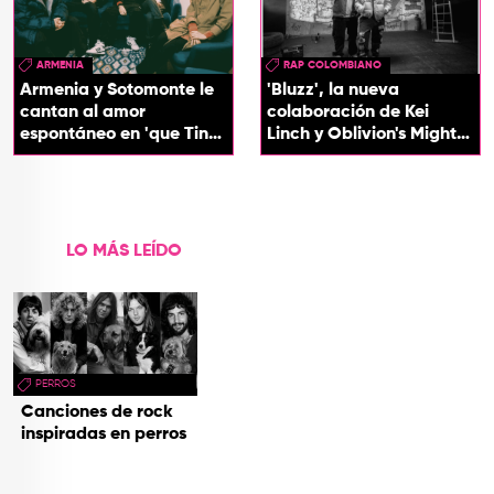
ARMENIA
RAP COLOMBIANO
Armenia y Sotomonte le
'Bluzz', la nueva
cantan al amor
colaboración de Kei
espontáneo en 'que Tin
Linch y Oblivion's Mighty
que Tan'
Trash
LO MÁS LEÍDO
PERROS
Canciones de rock
inspiradas en perros