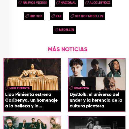
NUEVOS VIDEOS
NACIONAL
ALCOLIRYKOZ
HIP HOP
RAP
HIP HOP MEDELLIN
MEDELLÍN
MÁS NOTICIAS
LIDO PIMIENTA
CHAMPETA
Lido Pimienta estrena
Dystfolk: el universo del
Caribenya, un homenaje
under y la herencia de la
a la belleza y la
cultura picotera
identidad del Caribe