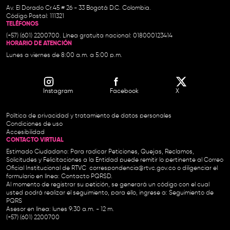
Av. El Dorado Cr.45 # 26 - 33 Bogotá D.C. Colombia.
Código Postal: 111321
TELÉFONOS
(+57) (601) 2200700. Línea gratuita nacional: 018000123414
HORARIO DE ATENCIÓN
Lunes a viernes de 8:00 a.m. a 5:00 p.m.
Instagram
Facebook
X
Política de privacidad y tratamiento de datos personales
Condiciones de uso
Accesibilidad
CONTACTO VIRTUAL
Estimado Ciudadano: Para radicar Peticiones, Quejas, Reclamos,
Solicitudes y Felicitaciones a la Entidad puede remitir lo pertinente al Correo
Oficial Institucional de RTVC
correspondencia@rtvc.gov.co
o diligenciar el
formulario en línea:
Contacto PQRSD.
Al momento de registrar su petición, se generará un código con el cual
usted podrá realizar el seguimiento, para ello, ingrese a:
Seguimiento de
PQRS
Asesor en línea: lunes 9:30 a.m. - 12 m.
(+57) (601) 2200700