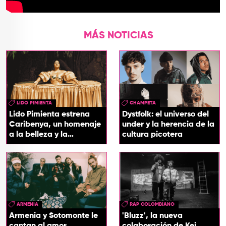
MÁS NOTICIAS
LIDO PIMIENTA
CHAMPETA
Lido Pimienta estrena
Dystfolk: el universo del
Caribenya, un homenaje
under y la herencia de la
a la belleza y la
cultura picotera
identidad del Caribe
ARMENIA
RAP COLOMBIANO
Armenia y Sotomonte le
'Bluzz', la nueva
cantan al amor
colaboración de Kei