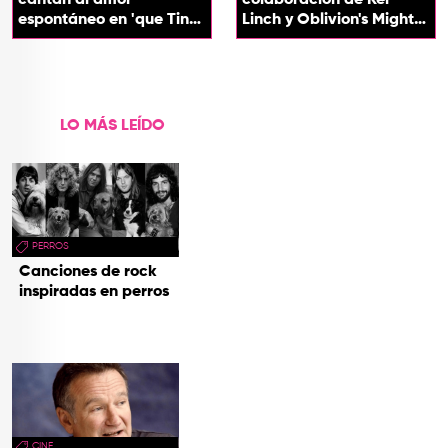
espontáneo en 'que Tin
Linch y Oblivion's Mighty
que Tan'
Trash
LO MÁS LEÍDO
PERROS
Canciones de rock
inspiradas en perros
CINE