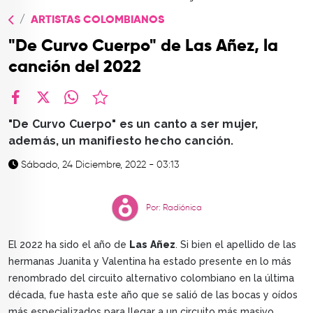
TOP
ARTISTAS COLOMBIANOS
QUIÉNES SOMOS
"De Curvo Cuerpo" de Las Añez, la
CONTACTO
canción del 2022
facebook
X
whatsapp
"De Curvo Cuerpo" es un canto a ser mujer,
además, un manifiesto hecho canción.
Sábado, 24 Diciembre, 2022 - 03:13
Por: Radiónica
El 2022 ha sido el año de
Las
Añez
. Si bien el apellido de las
hermanas Juanita y Valentina ha estado presente en lo más
renombrado del circuito alternativo colombiano en la última
década, fue hasta este año que se salió de las bocas y oídos
más especializados para llegar a un circuito más masivo.