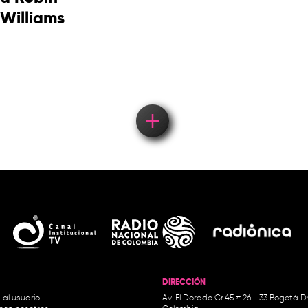
Williams
DIRECCIÓN
 al usuario
Av. El Dorado Cr.45 # 26 - 33 Bogotá D