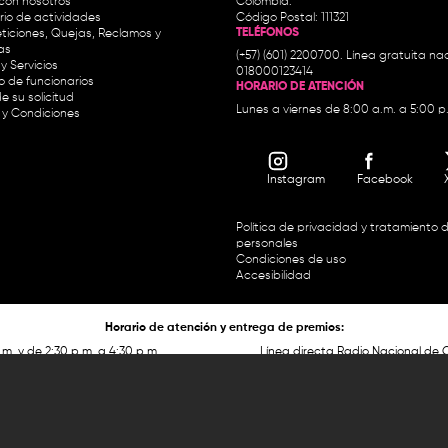
con nosotros
Colombia.
io de actividades
Código Postal: 111321
TELÉFONOS
ticiones, Quejas, Reclamos y
as
(+57) (601) 2200700. Línea gratuita nac
y Servicios
018000123414
io de funcionarios
HORARIO DE ATENCIÓN
e su solicitud
Lunes a viernes de 8:00 a.m. a 5:00 p
 y Condiciones
Instagram
Facebook
Política de privacidad y tratamiento 
personales
Condiciones de uso
Accesibilidad
Horario de atención y entrega de premios:
.m. y de 2:30 p.m. a 4:30 p.m.
Línea directa Radio Nacional de 
 Carrera 45 # 26-33, Bogotá.
Nacional de Colombia 01 8000
 recursos del Fondo Único de Tecnologías de la