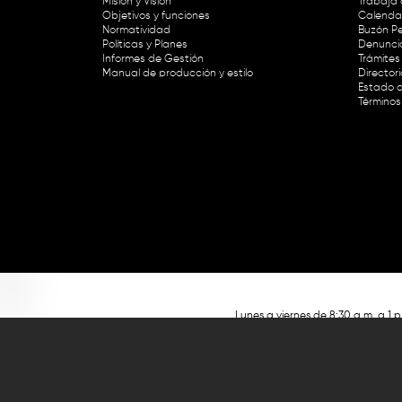
Misión y Visión
Trabaja 
Objetivos y funciones
Calendar
Normatividad
Buzón Pe
Políticas y Planes
Denunci
Informes de Gestión
Trámites 
Manual de producción y estilo
Director
Estado d
Términos
Lunes a viernes de 8:30 a.m. a 1 p
RTVC Sistema de Medios Públicos,
Este contenido fue financiado con