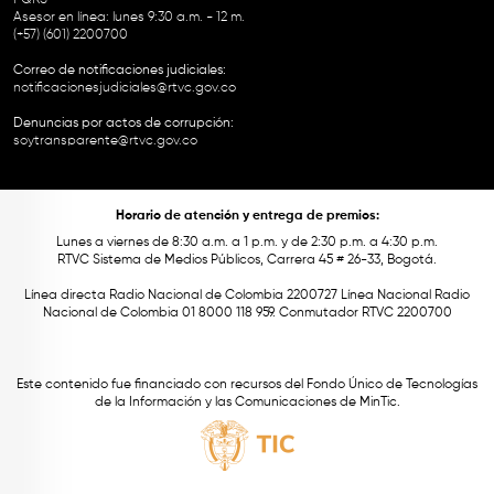
Asesor en línea: lunes 9:30 a.m. - 12 m.
(+57) (601) 2200700
Correo de notificaciones judiciales:
notificacionesjudiciales@rtvc.gov.co
Denuncias por actos de corrupción:
soytransparente@rtvc.gov.co
Horario de atención y entrega de premios:
Lunes a viernes de 8:30 a.m. a 1 p.m. y de 2:30 p.m. a 4:30 p.m.
RTVC Sistema de Medios Públicos, Carrera 45 # 26-33, Bogotá.
Línea directa Radio Nacional de Colombia 2200727 Línea Nacional Radio
Nacional de Colombia 01 8000 118 959. Conmutador RTVC 2200700
Este contenido fue financiado con recursos del Fondo Único de Tecnologías
de la Información y las Comunicaciones de MinTic.