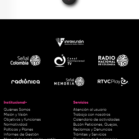
Institucional-
Servicios
Quiénes Somos
Atención al usuario
Misión y Visión
Trabaja con nosotros
Objetivos y funciones
Calendario de actividades
Normatividad
Buzón Peticiones, Quejas,
Políticas y Planes
Reclamos y Denuncias
Informes de Gestión
Trámites y Servicios