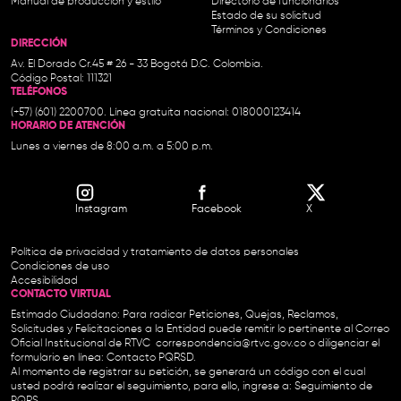
Manual de producción y estilo
Directorio de funcionarios
Estado de su solicitud
Términos y Condiciones
DIRECCIÓN
Av. El Dorado Cr.45 # 26 - 33 Bogotá D.C. Colombia.
Código Postal: 111321
TELÉFONOS
(+57) (601) 2200700. Línea gratuita nacional: 018000123414
HORARIO DE ATENCIÓN
Lunes a viernes de 8:00 a.m. a 5:00 p.m.
Instagram
Facebook
X
Política de privacidad y tratamiento de datos personales
Condiciones de uso
Accesibilidad
CONTACTO VIRTUAL
Estimado Ciudadano: Para radicar Peticiones, Quejas, Reclamos,
Solicitudes y Felicitaciones a la Entidad puede remitir lo pertinente al Correo
Oficial Institucional de RTVC
correspondencia@rtvc.gov.co
o diligenciar el
formulario en línea:
Contacto PQRSD.
Al momento de registrar su petición, se generará un código con el cual
usted podrá realizar el seguimiento, para ello, ingrese a:
Seguimiento de
PQRS