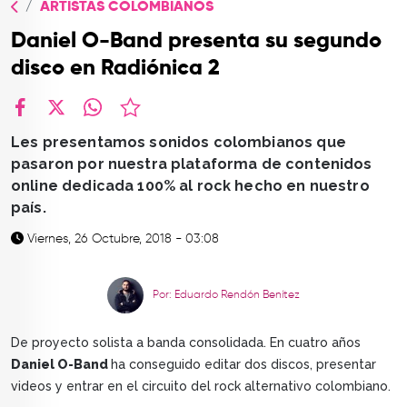
ARTISTAS COLOMBIANOS
TOP
Daniel O-Band presenta su segundo
QUIÉNES SOMOS
disco en Radiónica 2
CONTACTO
facebook
X
whatsapp
Les presentamos sonidos colombianos que
pasaron por nuestra plataforma de contenidos
online dedicada 100% al rock hecho en nuestro
país.
Viernes, 26 Octubre, 2018 - 03:08
Por: Eduardo Rendón Benítez
De proyecto solista a banda consolidada. En cuatro años
Daniel O-Band
ha conseguido editar dos discos, presentar
videos y entrar en el circuito del rock alternativo colombiano.