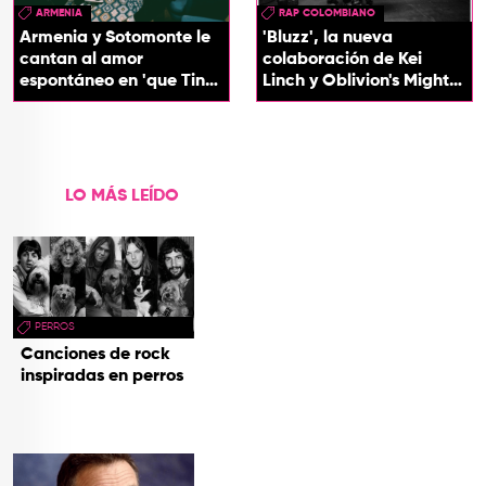
ARMENIA
RAP COLOMBIANO
Armenia y Sotomonte le
'Bluzz', la nueva
cantan al amor
colaboración de Kei
espontáneo en 'que Tin
Linch y Oblivion's Mighty
que Tan'
Trash
LO MÁS LEÍDO
PERROS
Canciones de rock
inspiradas en perros