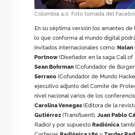
Colombia 4.0. Foto tomada del Faceboo
En su séptima versión los amantes de l
lo que conforma al mundo digital podr
invitados internacionales como:
Nolan
Portnow
(Diseñador en la saga Call of 
Sean Bohrman
(Cofundador de Burge
Serrano
(Cofundador de Mundo Hacke
ejecutivo adjunto del Comite de Prote
nivel nacional varios de los conferenci
Carolina Venegas
(Editora de la revist
Gutiérrez
(Transfluent),
Juan Pablo C
Radio) y por supuesto
Radiónica
tambi
Corferias
Radiónica 180
y
Tardes Rad