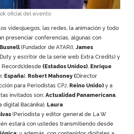
k oficial del evento
os videojuegos, las redes, la animación y todo
án presenciar conferencias, algunas con
 Busnell
(Fundador de ATARI),
James
Duty y escritor de la serie web Extra Credits) y
r Records)desde
(Estados Unidos)
,
Enrique
r,
España
),
Robert Mahoney (
Director
cción para Periodistas CPJ,
Reino Unido)
y a
stas invitados son:
Actualidad Panamericana
,
a digital Bacánika),
Laura
álvas
(Periodista y editor general de La W
én estará con ustedes transmitiendo desde
iónica
; y además, con contenidos digitales a