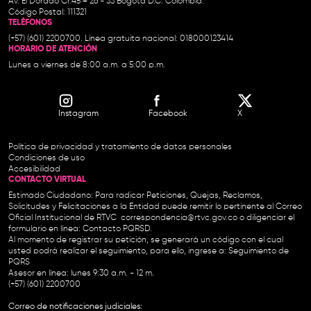
Av. El Dorado Cr.45 # 26 - 33 Bogotá D.C. Colombia.
Código Postal: 111321
TELÉFONOS
(+57) (601) 2200700. Línea gratuita nacional: 018000123414
HORARIO DE ATENCIÓN
Lunes a viernes de 8:00 a.m. a 5:00 p.m.
Instagram
Facebook
X
Política de privacidad y tratamiento de datos personales
Condiciones de uso
Accesibilidad
CONTACTO VIRTUAL
Estimado Ciudadano: Para radicar Peticiones, Quejas, Reclamos,
Solicitudes y Felicitaciones a la Entidad puede remitir lo pertinente al Correo
Oficial Institucional de RTVC
correspondencia@rtvc.gov.co
o diligenciar el
formulario en línea:
Contacto PQRSD.
Al momento de registrar su petición, se generará un código con el cual
usted podrá realizar el seguimiento, para ello, ingrese a:
Seguimiento de
PQRS
Asesor en línea: lunes 9:30 a.m. - 12 m.
(+57) (601) 2200700
Correo de notificaciones judiciales: