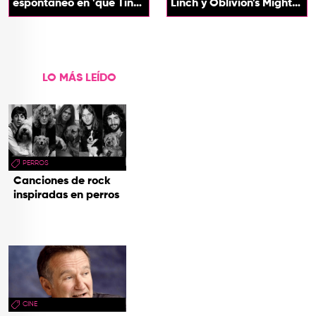
espontáneo en 'que Tin
Linch y Oblivion's Mighty
que Tan'
Trash
LO MÁS LEÍDO
PERROS
Canciones de rock
inspiradas en perros
CINE