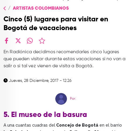
TOP
ARTISTAS COLOMBIANOS
QUIÉNES SOMOS
Cinco (5) lugares para visitar en
CONTACTO
Bogotá de vacaciones
facebook
X
whatsapp
En Radiónica decidimos recomendarles cinco lugares
que pueden visitar durante estas vacaciones si no van a
salir o si tal vez vienen de visita a Bogotá.
Jueves, 28 Diciembre, 2017 - 12:26
Por:
5. El museo de la basura
A una cuantas cuadras del
Concejo de Bogotá
en el barrio