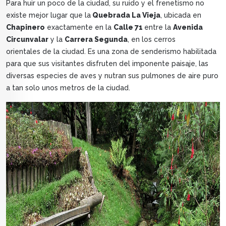
Para huir un poco de la ciudad, su ruido y el frenetismo no
existe mejor lugar que la
Quebrada La Vieja
, ubicada en
Chapinero
exactamente en la
Calle 71
entre la
Avenida
Circunvalar
y la
Carrera Segunda
, en los cerros
orientales de la ciudad. Es una zona de senderismo habilitada
para que sus visitantes disfruten del imponente paisaje, las
diversas especies de aves y nutran sus pulmones de aire puro
a tan solo unos metros de la ciudad.