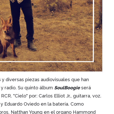
s
y diversas piezas audiovisuales que han
y radio. Su quinto álbum
SoulBoogie
será
RCR. "Cielo" por: Carlos Elliot Jr., guitarra, voz.
a y Eduardo Oviedo en la batería. Como
s coros, Natthan Young en el organo Hammond