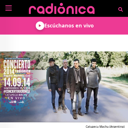
Pasar al contenido principal
NOTICIAS
Escúchanos en vivo
MÚSICA
ARTISTAS
MUNDO GEEK
COLOMBIANOS
TECNOLOGÍA
CULTURA
ARTISTAS
INTERNACIONALES
VIDEO JUEGOS
CINE Y SERIES
PODCAST
ENTREVISTAS
COMICS Y ANIME
ANÁLISIS
CHEVERE PENSAR EN
CALENDARIO DE
VOZ ALTA
EVENTOS
GADGETS
LIBROS
RECODIFICA
PROGRAMACIÓN
MÁS DE RADIÓNICA
DEPORTES
ROCK AND ROLL RADIO
ACTIVIDADES
VIDEOS
TEATRO Y ARTE
AGENDA
ESPECIALES
FRECUENCIAS
Catupecu Machu (Argentina)