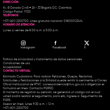
DIRECCIÓN
Av. El Dorado Cr.45 # 26 - 33 Bogotá D.C. Colombia.
Código Postal: 111321
TELÉFONOS
(+57) (601) 2200700. Línea gratuita nacional: 018000123414
HORARIO DE ATENCIÓN
Lunes a viernes de 8:00 a.m. a 5:00 p.m.
Instagram
Facebook
X
Política de privacidad y tratamiento de datos personales
Condiciones de uso
Accesibilidad
CONTACTO VIRTUAL
Estimado Ciudadano: Para radicar Peticiones, Quejas, Reclamos,
Solicitudes y Felicitaciones a la Entidad puede remitir lo pertinente al Correo
Oficial Institucional de RTVC
correspondencia@rtvc.gov.co
o diligenciar el
formulario en línea:
Contacto PQRSD.
Al momento de registrar su petición, se generará un código con el cual
usted podrá realizar el seguimiento, para ello, ingrese a:
Seguimiento de
PQRS
Asesor en línea: lunes 9:30 a.m. - 12 m.
(+57) (601) 2200700