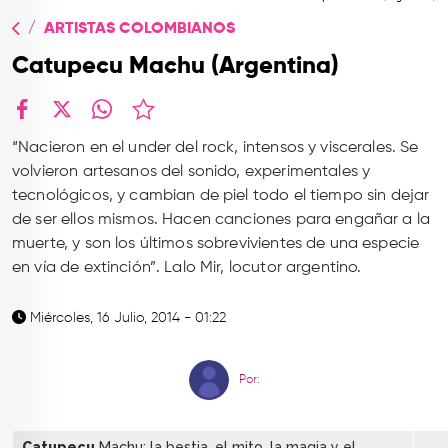
TOP
ARTISTAS COLOMBIANOS
QUIÉNES SOMOS
Catupecu Machu (Argentina)
CONTACTO
facebook
X
whatsapp
“Nacieron en el under del rock, intensos y viscerales. Se
volvieron artesanos del sonido, experimentales y
tecnológicos, y cambian de piel todo el tiempo sin dejar
de ser ellos mismos. Hacen canciones para engañar a la
muerte, y son los últimos sobrevivientes de una especie
en vía de extinción”. Lalo Mir, locutor argentino.
Miércoles, 16 Julio, 2014 - 01:22
Por:
Catupecu
Machu: la bestia, el mito, la magia y el