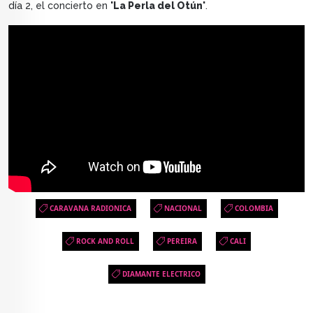
día 2, el concierto en
'La Perla del Otún'
.
CARAVANA RADIONICA
NACIONAL
COLOMBIA
ROCK AND ROLL
PEREIRA
CALI
DIAMANTE ELECTRICO