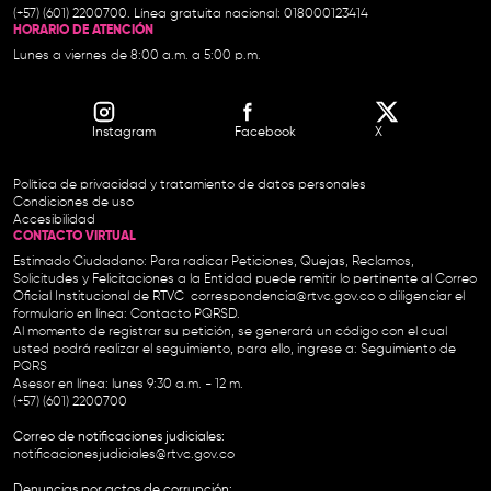
(+57) (601) 2200700. Línea gratuita nacional: 018000123414
HORARIO DE ATENCIÓN
Lunes a viernes de 8:00 a.m. a 5:00 p.m.
Instagram
Facebook
X
Política de privacidad y tratamiento de datos personales
Condiciones de uso
Accesibilidad
CONTACTO VIRTUAL
Estimado Ciudadano: Para radicar Peticiones, Quejas, Reclamos,
Solicitudes y Felicitaciones a la Entidad puede remitir lo pertinente al Correo
Oficial Institucional de RTVC
correspondencia@rtvc.gov.co
o diligenciar el
formulario en línea:
Contacto PQRSD.
Al momento de registrar su petición, se generará un código con el cual
usted podrá realizar el seguimiento, para ello, ingrese a:
Seguimiento de
PQRS
Asesor en línea: lunes 9:30 a.m. - 12 m.
(+57) (601) 2200700
Correo de notificaciones judiciales:
notificacionesjudiciales@rtvc.gov.co
Denuncias por actos de corrupción: