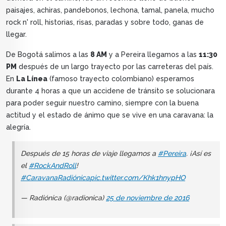
paisajes, achiras, pandebonos, lechona, tamal, panela, mucho
rock n' roll, historias, risas, paradas y sobre todo, ganas de
llegar.
De Bogotá salimos a las
8 AM
y a Pereira llegamos a las
11:30
PM
después de un largo trayecto por las carreteras del país.
En
La Línea
(famoso trayecto colombiano) esperamos
durante 4 horas a que un accidene de tránsito se solucionara
para poder seguir nuestro camino, siempre con la buena
actitud y el estado de ánimo que se vive en una caravana: la
alegría.
Después de 15 horas de viaje llegamos a
#Pereira
. ¡Así es
el
#RockAndRoll
!
#CaravanaRadiónica
pic.twitter.com/Khk1hnypHO
— Radiónica (@radionica)
25 de noviembre de 2016