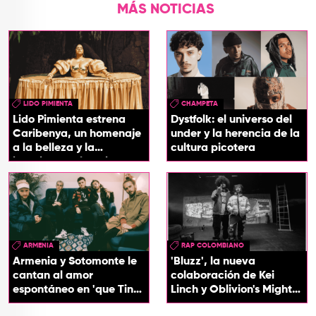
MÁS NOTICIAS
LIDO PIMIENTA
CHAMPETA
Lido Pimienta estrena
Dystfolk: el universo del
Caribenya, un homenaje
under y la herencia de la
a la belleza y la
cultura picotera
identidad del Caribe
ARMENIA
RAP COLOMBIANO
Armenia y Sotomonte le
'Bluzz', la nueva
cantan al amor
colaboración de Kei
espontáneo en 'que Tin
Linch y Oblivion's Mighty
que Tan'
Trash