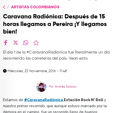
TOP
ARTISTAS COLOMBIANOS
QUIÉNES SOMOS
Caravana Radiónica: Después de 15
CONTACTO
horas llegamos a Pereira ¡Y llegamos
bien!
facebook
X
whatsapp
El día 1 de la #CaravanaRadiónica fue literalmente un día
recorriendo las carreteras del país. Vean esto.
Miércoles, 23 Noviembre, 2016 - 11:48
Por: Andrés Salazar
Estamos de
#CaravanaRadiónica
Estación Rock N' Roll
y
nuestro primer recorrido, que aunque estuvo marcado por la
demora en el camino, fue un recorrido lleno de buenos