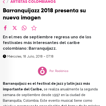
ARTISTAS COLOMBIANOS
TOP
Barranquijazz 2018 presenta su
QUIÉNES SOMOS
nueva imagen
CONTACTO
facebook
X
whatsapp
En el mes de septiembre regresa uno de los
festivales más interesantes del caribe
colombiano: Barranquijazz.
Miércoles, 18 Julio, 2018 - 07:18
Por: Radiónica
Barranquijazz es el festival de jazz y latin jazz más
importante del Caribe,
se realiza anualmente la segunda
semana de septiembre desde 1997 en la ciudad de
Barranquilla, Colombia. Este evento musical tiene como