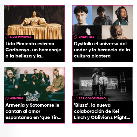
LIDO PIMIENTA
CHAMPETA
Lido Pimienta estrena
Dystfolk: el universo del
Caribenya, un homenaje
under y la herencia de la
a la belleza y la
cultura picotera
identidad del Caribe
ARMENIA
RAP COLOMBIANO
Armenia y Sotomonte le
'Bluzz', la nueva
cantan al amor
colaboración de Kei
espontáneo en 'que Tin
Linch y Oblivion's Mighty
que Tan'
Trash