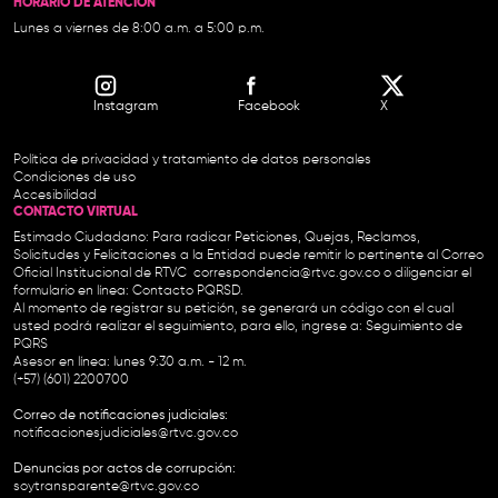
HORARIO DE ATENCIÓN
Lunes a viernes de 8:00 a.m. a 5:00 p.m.
Instagram
Facebook
X
Política de privacidad y tratamiento de datos personales
Condiciones de uso
Accesibilidad
CONTACTO VIRTUAL
Estimado Ciudadano: Para radicar Peticiones, Quejas, Reclamos,
Solicitudes y Felicitaciones a la Entidad puede remitir lo pertinente al Correo
Oficial Institucional de RTVC
correspondencia@rtvc.gov.co
o diligenciar el
formulario en línea:
Contacto PQRSD.
Al momento de registrar su petición, se generará un código con el cual
usted podrá realizar el seguimiento, para ello, ingrese a:
Seguimiento de
PQRS
Asesor en línea: lunes 9:30 a.m. - 12 m.
(+57) (601) 2200700
Correo de notificaciones judiciales:
notificacionesjudiciales@rtvc.gov.co
Denuncias por actos de corrupción:
soytransparente@rtvc.gov.co