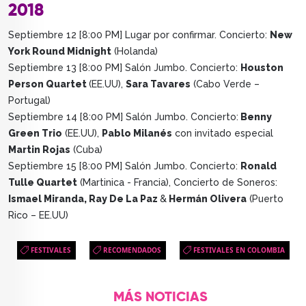
2018
Septiembre 12 [8:00 PM] Lugar por confirmar. Concierto:
New
York Round Midnight
(Holanda)
Septiembre 13 [8:00 PM] Salón Jumbo. Concierto:
Houston
Person Quartet
(EE.UU),
Sara Tavares
(Cabo Verde –
Portugal)
Septiembre 14 [8:00 PM] Salón Jumbo. Concierto:
Benny
Green Trio
(EE.UU),
Pablo Milanés
con invitado especial
Martin Rojas
(Cuba)
Septiembre 15 [8:00 PM] Salón Jumbo. Concierto:
Ronald
Tulle Quartet
(Martinica - Francia), Concierto de Soneros:
Ismael Miranda, Ray De La Paz
&
Hermán Olivera
(Puerto
Rico – EE.UU)
FESTIVALES
RECOMENDADOS
FESTIVALES EN COLOMBIA
MÁS NOTICIAS