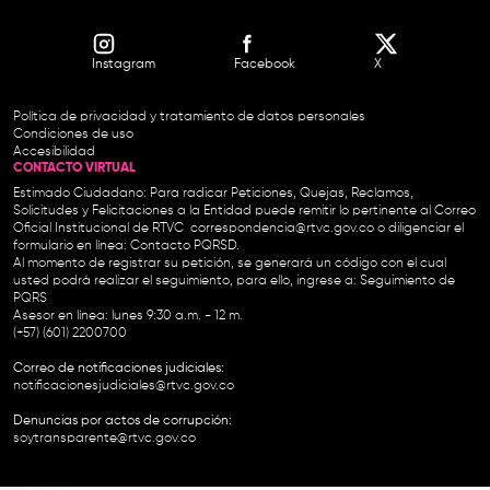
Instagram
Facebook
X
Política de privacidad y tratamiento de datos personales
Condiciones de uso
Accesibilidad
CONTACTO VIRTUAL
Estimado Ciudadano: Para radicar Peticiones, Quejas, Reclamos,
Solicitudes y Felicitaciones a la Entidad puede remitir lo pertinente al Correo
Oficial Institucional de RTVC
correspondencia@rtvc.gov.co
o diligenciar el
formulario en línea:
Contacto PQRSD.
Al momento de registrar su petición, se generará un código con el cual
usted podrá realizar el seguimiento, para ello, ingrese a:
Seguimiento de
PQRS
Asesor en línea: lunes 9:30 a.m. - 12 m.
(+57) (601) 2200700
Correo de notificaciones judiciales:
notificacionesjudiciales@rtvc.gov.co
Denuncias por actos de corrupción:
soytransparente@rtvc.gov.co