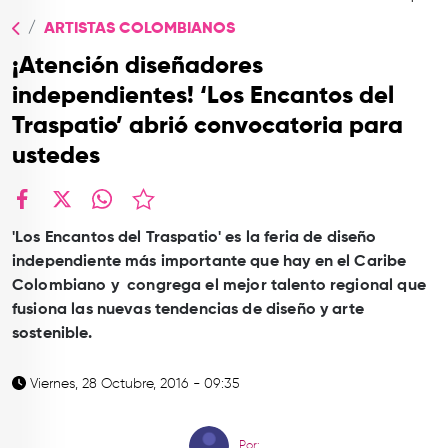
TOP
ARTISTAS COLOMBIANOS
QUIÉNES SOMOS
¡Atención diseñadores
CONTACTO
independientes! ‘Los Encantos del
Traspatio’ abrió convocatoria para
ustedes
facebook
X
whatsapp
'Los Encantos del Traspatio' es la feria de diseño
independiente más importante que hay en el Caribe
Colombiano y
congrega el mejor talento regional que
fusiona las nuevas tendencias de diseño y arte
sostenible.
Viernes, 28 Octubre, 2016 - 09:35
Por: