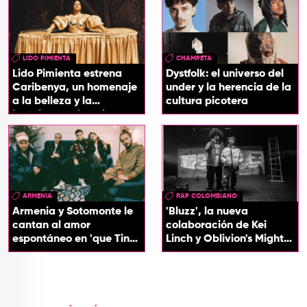
LIDO PIMIENTA
CHAMPETA
Lido Pimienta estrena
Dystfolk: el universo del
Caribenya, un homenaje
under y la herencia de la
a la belleza y la
cultura picotera
identidad del Caribe
ARMENIA
RAP COLOMBIANO
Armenia y Sotomonte le
'Bluzz', la nueva
cantan al amor
colaboración de Kei
espontáneo en 'que Tin
Linch y Oblivion's Mighty
que Tan'
Trash