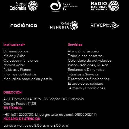
Institucional-
Servicios
Quiénes Somos
Atención al usuario
Misión y Visión
Trabaja con nosotros
Objetivos y funciones
Calendario de actividades
Normatividad
Buzón Peticiones, Quejas,
Políticas y Planes
Reclamos y Denuncias
Informes de Gestión
Trámites y Servicios
Manual de producción y estilo
Directorio de funcionarios
Estado de su solicitud
Términos y Condiciones
DIRECCIÓN
Av. El Dorado Cr.45 # 26 - 33 Bogotá D.C. Colombia.
Código Postal: 111321
TELÉFONOS
(+57) (601) 2200700. Línea gratuita nacional: 018000123414
HORARIO DE ATENCIÓN
Lunes a viernes de 8:00 a.m. a 5:00 p.m.