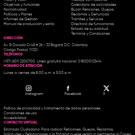
Objetivos y funciones
Calendario de actividades
Normatividad
Buzón Peticiones, Quejas,
Políticas y Planes
Reclamos y Denuncias
Informes de Gestión
Trámites y Servicios
Manual de producción y estilo
Directorio de funcionarios
Estado de su solicitud
Términos y Condiciones
DIRECCIÓN
Av. El Dorado Cr.45 # 26 - 33 Bogotá D.C. Colombia.
Código Postal: 111321
TELÉFONOS
(+57) (601) 2200700. Línea gratuita nacional: 018000123414
HORARIO DE ATENCIÓN
Lunes a viernes de 8:00 a.m. a 5:00 p.m.
Instagram
Facebook
X
Política de privacidad y tratamiento de datos personales
Condiciones de uso
Accesibilidad
CONTACTO VIRTUAL
Estimado Ciudadano: Para radicar Peticiones, Quejas, Reclamos,
Solicitudes y Felicitaciones a la Entidad puede remitir lo pertinente al Correo