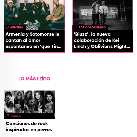
ARMENIA
RAP COLOMBIANO
Armenia y Sotomonte le
'Bluzz', la nueva
cantan al amor
colaboración de Kei
espontáneo en 'que Tin
Linch y Oblivion's Mighty
que Tan'
Trash
LO MÁS LEÍDO
PERROS
Canciones de rock
inspiradas en perros