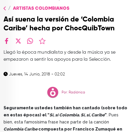
TOP
ARTISTAS COLOMBIANOS
QUIÉNES SOMOS
Así suena la versión de ‘Colombia
CONTACTO
Caribe’ hecha por ChocQuibTown
facebook
X
whatsapp
Llegó la época mundialista y desde la música ya se
empezaron a sentir los apoyos para la Selección.
Jueves, 14 Junio, 2018 - 02:02
Por: Radiónica
Seguramente ustedes también han cantado (sobre todo
en estas épocas) el “
Sí, sí Colombia. Sí, sí, Caribe
”
. Pues
bien, esta famosísima frase hace parte de la canción
Colombia Caribe
compuesta por Francisco Zumaqué en