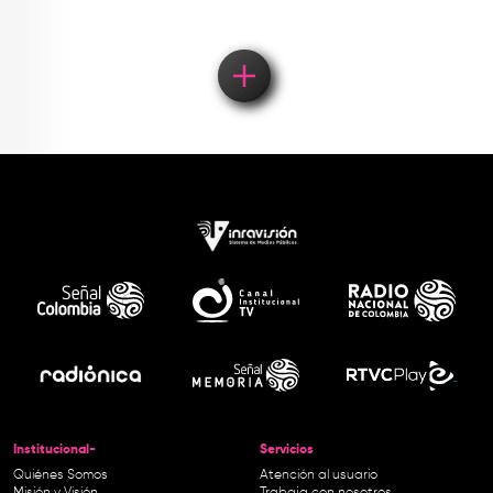
Institucional-
Servicios
Quiénes Somos
Atención al usuario
Misión y Visión
Trabaja con nosotros