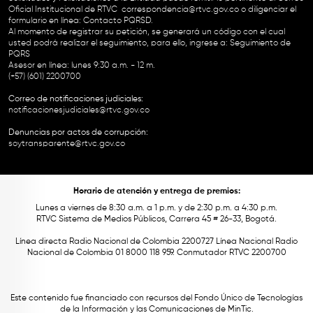
Oficial Institucional de RTVC
correspondencia@rtvc.gov.co
o diligenciar el
formulario en línea:
Contacto PQRSD.
Al momento de registrar su petición, se generará un código con el cual
usted podrá realizar el seguimiento, para ello, ingrese a:
Seguimiento de
PQRS
Asesor en línea: lunes 9:30 a.m. - 12 m.
(+57) (601) 2200700
Correo de notificaciones judiciales:
notificacionesjudiciales@rtvc.gov.co
Denuncias por actos de corrupción:
soytransparente@rtvc.gov.co
Horario de atención y entrega de premios:
Lunes a viernes de 8:30 a.m. a 1 p.m. y de 2:30 p.m. a 4:30 p.m.
RTVC Sistema de Medios Públicos, Carrera 45 # 26-33, Bogotá.
Línea directa Radio Nacional de Colombia 2200727 Línea Nacional Radio
Nacional de Colombia 01 8000 118 959. Conmutador RTVC 2200700
Este contenido fue financiado con recursos del Fondo Único de Tecnologías
de la Información y las Comunicaciones de MinTic.