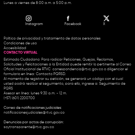
Lunes a viernes de 8:00 a.m. a 5:00 p.m.
Instagram
Facebook
X
Política de privacidad y tratamiento de datos personales
Condiciones de uso
Accesibilidad
CONTACTO VIRTUAL
Estimado Ciudadano: Para radicar Peticiones, Quejas, Reclamos,
Solicitudes y Felicitaciones a la Entidad puede remitir lo pertinente al Correo
Oficial Institucional de RTVC
correspondencia@rtvc.gov.co
o diligenciar el
formulario en línea:
Contacto PQRSD.
Al momento de registrar su petición, se generará un código con el cual
usted podrá realizar el seguimiento, para ello, ingrese a:
Seguimiento de
PQRS
Asesor en línea: lunes 9:30 a.m. - 12 m.
(+57) (601) 2200700
Correo de notificaciones judiciales:
notificacionesjudiciales@rtvc.gov.co
Denuncias por actos de corrupción:
soytransparente@rtvc.gov.co