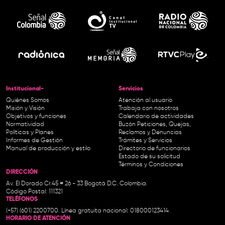
Institucional-
Servicios
Quiénes Somos
Atención al usuario
Misión y Visión
Trabaja con nosotros
Objetivos y funciones
Calendario de actividades
Normatividad
Buzón Peticiones, Quejas,
Políticas y Planes
Reclamos y Denuncias
Informes de Gestión
Trámites y Servicios
Manual de producción y estilo
Directorio de funcionarios
Estado de su solicitud
Términos y Condiciones
DIRECCIÓN
Av. El Dorado Cr.45 # 26 - 33 Bogotá D.C. Colombia.
Código Postal: 111321
TELÉFONOS
(+57) (601) 2200700. Línea gratuita nacional: 018000123414
HORARIO DE ATENCIÓN