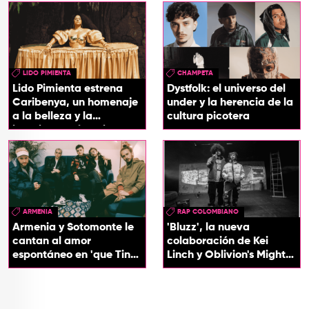
LIDO PIMIENTA
CHAMPETA
Lido Pimienta estrena
Dystfolk: el universo del
Caribenya, un homenaje
under y la herencia de la
a la belleza y la
cultura picotera
identidad del Caribe
ARMENIA
RAP COLOMBIANO
Armenia y Sotomonte le
'Bluzz', la nueva
cantan al amor
colaboración de Kei
espontáneo en 'que Tin
Linch y Oblivion's Mighty
que Tan'
Trash