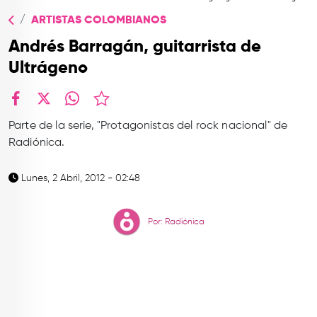
TOP
ARTISTAS COLOMBIANOS
QUIÉNES SOMOS
Andrés Barragán, guitarrista de
CONTACTO
Ultrágeno
facebook
X
whatsapp
Parte de la serie, "Protagonistas del rock nacional" de
Radiónica.
Lunes, 2 Abril, 2012 - 02:48
Por: Radiónica