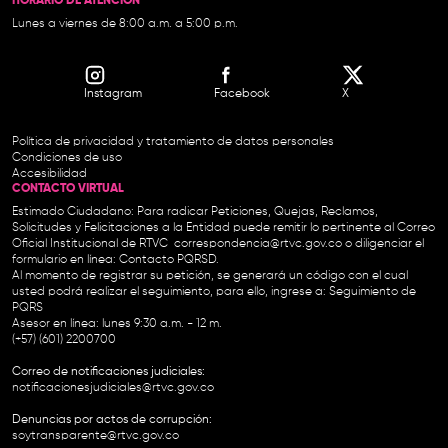
HORARIO DE ATENCIÓN
Lunes a viernes de 8:00 a.m. a 5:00 p.m.
Instagram
Facebook
X
Política de privacidad y tratamiento de datos personales
Condiciones de uso
Accesibilidad
CONTACTO VIRTUAL
Estimado Ciudadano: Para radicar Peticiones, Quejas, Reclamos,
Solicitudes y Felicitaciones a la Entidad puede remitir lo pertinente al Correo
Oficial Institucional de RTVC
correspondencia@rtvc.gov.co
o diligenciar el
formulario en línea:
Contacto PQRSD.
Al momento de registrar su petición, se generará un código con el cual
usted podrá realizar el seguimiento, para ello, ingrese a:
Seguimiento de
PQRS
Asesor en línea: lunes 9:30 a.m. - 12 m.
(+57) (601) 2200700
Correo de notificaciones judiciales:
notificacionesjudiciales@rtvc.gov.co
Denuncias por actos de corrupción:
soytransparente@rtvc.gov.co