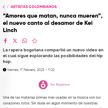
TOP
ARTISTAS COLOMBIANOS
QUIÉNES SOMOS
“Amores que matan, nunca mueren”,
CONTACTO
el nuevo canto al desamor de Kei
Linch
facebook
X
whatsapp
La rapera bogotana compartió un nuevo video en
el cual sigue explorando las posibilidades del hip
hop.
Viernes, 17 Febrero, 2023 - 11:22
Por: Radiónica
Una de las materias primas más usadas en la música son los
corazones rotos. Sin duda en algún momento de nuestras