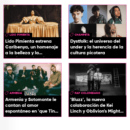
LIDO PIMIENTA
CHAMPETA
Lido Pimienta estrena
Dystfolk: el universo del
Caribenya, un homenaje
under y la herencia de la
a la belleza y la
cultura picotera
identidad del Caribe
ARMENIA
RAP COLOMBIANO
Armenia y Sotomonte le
'Bluzz', la nueva
cantan al amor
colaboración de Kei
espontáneo en 'que Tin
Linch y Oblivion's Mighty
que Tan'
Trash