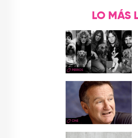
LO MÁS 
PERROS
CINE