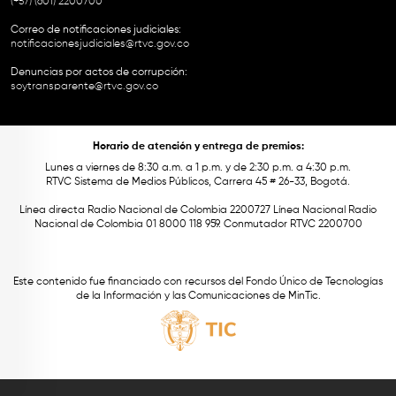
(+57) (601) 2200700
Correo de notificaciones judiciales:
notificacionesjudiciales@rtvc.gov.co
Denuncias por actos de corrupción:
soytransparente@rtvc.gov.co
Horario de atención y entrega de premios:
Lunes a viernes de 8:30 a.m. a 1 p.m. y de 2:30 p.m. a 4:30 p.m.
RTVC Sistema de Medios Públicos, Carrera 45 # 26-33, Bogotá.
Línea directa Radio Nacional de Colombia 2200727 Línea Nacional Radio
Nacional de Colombia 01 8000 118 959. Conmutador RTVC 2200700
Este contenido fue financiado con recursos del Fondo Único de Tecnologías
de la Información y las Comunicaciones de MinTic.