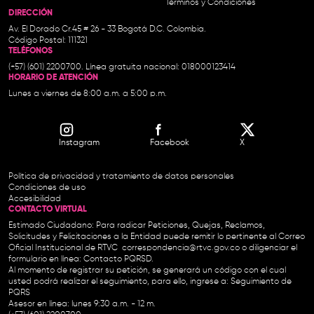
Términos y Condiciones
DIRECCIÓN
Av. El Dorado Cr.45 # 26 - 33 Bogotá D.C. Colombia.
Código Postal: 111321
TELÉFONOS
(+57) (601) 2200700. Línea gratuita nacional: 018000123414
HORARIO DE ATENCIÓN
Lunes a viernes de 8:00 a.m. a 5:00 p.m.
Instagram
Facebook
X
Política de privacidad y tratamiento de datos personales
Condiciones de uso
Accesibilidad
CONTACTO VIRTUAL
Estimado Ciudadano: Para radicar Peticiones, Quejas, Reclamos,
Solicitudes y Felicitaciones a la Entidad puede remitir lo pertinente al Correo
Oficial Institucional de RTVC
correspondencia@rtvc.gov.co
o diligenciar el
formulario en línea:
Contacto PQRSD.
Al momento de registrar su petición, se generará un código con el cual
usted podrá realizar el seguimiento, para ello, ingrese a:
Seguimiento de
PQRS
Asesor en línea: lunes 9:30 a.m. - 12 m.