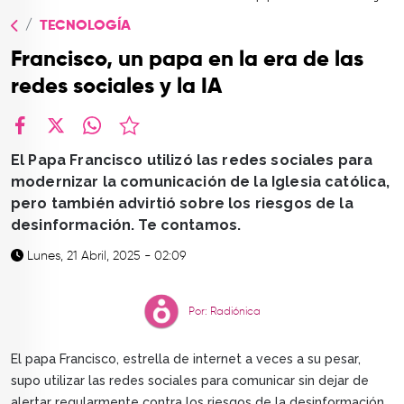
TOP
TECNOLOGÍA
QUIÉNES SOMOS
Francisco, un papa en la era de las
CONTACTO
redes sociales y la IA
facebook
X
whatsapp
El Papa Francisco utilizó las redes sociales para
modernizar la comunicación de la Iglesia católica,
pero también advirtió sobre los riesgos de la
desinformación. Te contamos.
Lunes, 21 Abril, 2025 - 02:09
Por: Radiónica
El papa Francisco, estrella de internet a veces a su pesar,
supo utilizar las redes sociales para comunicar sin dejar de
alertar regularmente contra los riesgos de la desinformación