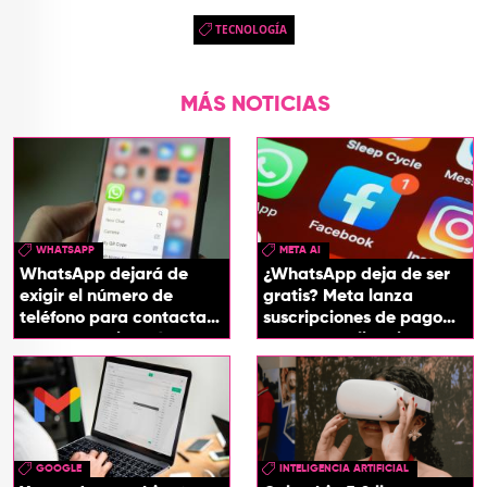
TECNOLOGÍA
MÁS NOTICIAS
WHATSAPP
META AI
WhatsApp dejará de
¿WhatsApp deja de ser
exigir el número de
gratis? Meta lanza
teléfono para contactar
suscripciones de pago
a otro usuario: así
para sus aplicaciones
funcionará
GOOGLE
INTELIGENCIA ARTIFICIAL