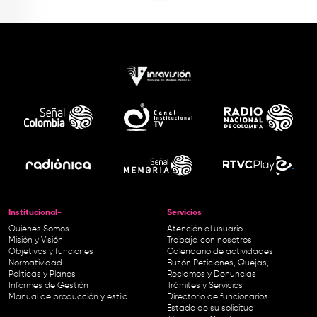
Institucional-
Servicios
Quiénes Somos
Atención al usuario
Misión y Visión
Trabaja con nosotros
Objetivos y funciones
Calendario de actividades
Normatividad
Buzón Peticiones, Quejas,
Políticas y Planes
Reclamos y Denuncias
Informes de Gestión
Trámites y Servicios
Manual de producción y estilo
Directorio de funcionarios
Estado de su solicitud