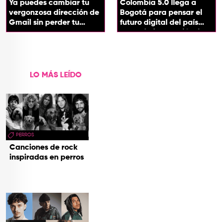
Ya puedes cambiar tu
Colombia 5.0 llega a
vergonzosa dirección de
Bogotá para pensar el
Gmail sin perder tu
futuro digital del país
cuenta
desde la innovación, la
tecnología y los
territorios
LO MÁS LEÍDO
PERROS
Canciones de rock
inspiradas en perros