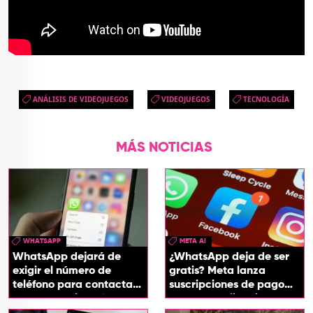
ANÁLISIS DE VIDEOJUEGOS
VIDEOJUEGOS
TECNOLOGÍA
MÁS NOTICIAS
WHATSAPP
META AI
WhatsApp dejará de
¿WhatsApp deja de ser
exigir el número de
gratis? Meta lanza
teléfono para contactar
suscripciones de pago
a otro usuario: así
para sus aplicaciones
funcionará