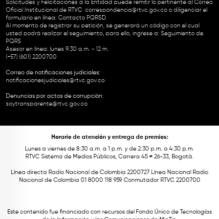
Solicitudes y Felicitaciones a la Entidad puede remitir lo pertinente al Correo
Oficial Institucional de RTVC
correspondencia@rtvc.gov.co
o diligenciar el
formulario en línea:
Contacto PQRSD.
Al momento de registrar su petición, se generará un código con el cual
usted podrá realizar el seguimiento, para ello, ingrese a:
Seguimiento de
PQRS
Asesor en línea: lunes 9:30 a.m. - 12 m.
(+57) (601) 2200700
Correo de notificaciones judiciales:
notificacionesjudiciales@rtvc.gov.co
Denuncias por actos de corrupción:
soytransparente@rtvc.gov.co
Horario de atención y entrega de premios:
Lunes a viernes de 8:30 a.m. a 1 p.m. y de 2:30 p.m. a 4:30 p.m.
RTVC Sistema de Medios Públicos, Carrera 45 # 26-33, Bogotá.
Línea directa Radio Nacional de Colombia 2200727 Línea Nacional Radio
Nacional de Colombia 01 8000 118 959. Conmutador RTVC 2200700
Este contenido fue financiado con recursos del Fondo Único de Tecnologías