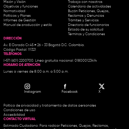
Misión y Visión
Trabaja con nosotros
Objetivos y funciones
Calendario de actividades
Normatividad
Buzón Peticiones, Quejas,
Políticas y Planes
Reclamos y Denuncias
Informes de Gestión
Trámites y Servicios
Manual de producción y estilo
Directorio de funcionarios
Estado de su solicitud
Términos y Condiciones
DIRECCIÓN
Av. El Dorado Cr.45 # 26 - 33 Bogotá D.C. Colombia.
Código Postal: 111321
TELÉFONOS
(+57) (601) 2200700. Línea gratuita nacional: 018000123414
HORARIO DE ATENCIÓN
Lunes a viernes de 8:00 a.m. a 5:00 p.m.
Instagram
Facebook
X
Política de privacidad y tratamiento de datos personales
Condiciones de uso
Accesibilidad
CONTACTO VIRTUAL
Estimado Ciudadano: Para radicar Peticiones, Quejas, Reclamos,