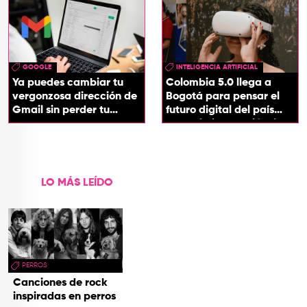
GOOGLE
INTELIGENCIA ARTIFICIAL
Ya puedes cambiar tu
Colombia 5.0 llega a
vergonzosa dirección de
Bogotá para pensar el
Gmail sin perder tu
futuro digital del país
cuenta
desde la innovación, la
tecnología y los
territorios
LO MÁS LEÍDO
PERROS
Canciones de rock
inspiradas en perros