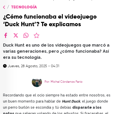
TOP
TECNOLOGÍA
QUIÉNES SOMOS
¿Cómo funcionaba el videojuego
CONTACTO
‘Duck Hunt’? Te explicamos
facebook
X
whatsapp
Duck Hunt es uno de los videojuegos que marcó a
varias generaciones, pero ¿cómo funcionaba? Así
era su tecnología.
Jueves, 28 Agosto, 2025 - 04:31
Por: Michel Cárdenas Feria
Recordando que el ocio siempre ha estado entre nosotros, es
un buen momento para hablar de
Hunt Duck
, el juego donde
un perro burlón se escondía y tú debías
dispararle a los
patos
que salieran volando de los arbustos. Si fracasabas, el