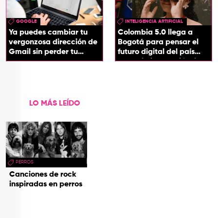
GOOGLE
INTELIGENCIA ARTIFICIAL
Ya puedes cambiar tu
Colombia 5.0 llega a
vergonzosa dirección de
Bogotá para pensar el
Gmail sin perder tu
futuro digital del país
cuenta
desde la innovación, la
tecnología y los
territorios
LO MÁS LEÍDO
PERROS
Canciones de rock
inspiradas en perros