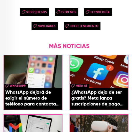
VIDEOJUEGOS
ESTRENOS
TECNOLOGÍA
NOVEDADES
ENTRETENIMIENTO
MÁS NOTICIAS
WHATSAPP
META AI
WhatsApp dejará de
¿WhatsApp deja de ser
exigir el número de
gratis? Meta lanza
teléfono para contactar
suscripciones de pago
a otro usuario: así
para sus aplicaciones
funcionará