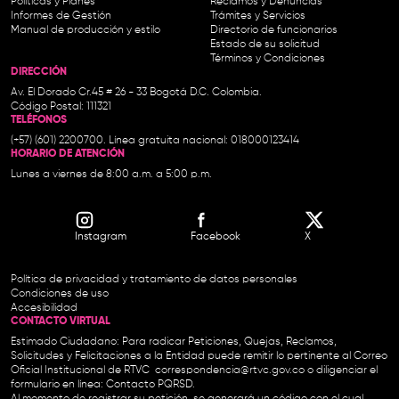
Políticas y Planes
Reclamos y Denuncias
Informes de Gestión
Trámites y Servicios
Manual de producción y estilo
Directorio de funcionarios
Estado de su solicitud
Términos y Condiciones
DIRECCIÓN
Av. El Dorado Cr.45 # 26 - 33 Bogotá D.C. Colombia.
Código Postal: 111321
TELÉFONOS
(+57) (601) 2200700. Línea gratuita nacional: 018000123414
HORARIO DE ATENCIÓN
Lunes a viernes de 8:00 a.m. a 5:00 p.m.
Instagram
Facebook
X
Política de privacidad y tratamiento de datos personales
Condiciones de uso
Accesibilidad
CONTACTO VIRTUAL
Estimado Ciudadano: Para radicar Peticiones, Quejas, Reclamos,
Solicitudes y Felicitaciones a la Entidad puede remitir lo pertinente al Correo
Oficial Institucional de RTVC
correspondencia@rtvc.gov.co
o diligenciar el
formulario en línea:
Contacto PQRSD.
Al momento de registrar su petición, se generará un código con el cual