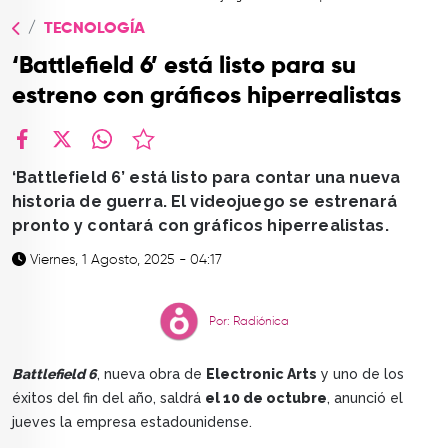
TOP
TECNOLOGÍA
QUIÉNES SOMOS
‘Battlefield 6’ está listo para su
CONTACTO
estreno con gráficos hiperrealistas
facebook
X
whatsapp
‘Battlefield 6’ está listo para contar una nueva
historia de guerra. El videojuego se estrenará
pronto y contará con gráficos hiperrealistas.
Viernes, 1 Agosto, 2025 - 04:17
Por: Radiónica
Battlefield 6
, nueva obra de
Electronic Arts
y uno de los
éxitos del fin del año, saldrá
el 10 de octubre
, anunció el
jueves la empresa estadounidense.