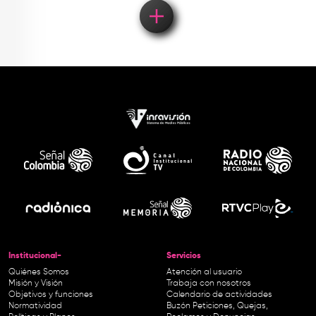
Institucional-
Servicios
Quiénes Somos
Atención al usuario
Misión y Visión
Trabaja con nosotros
Objetivos y funciones
Calendario de actividades
Normatividad
Buzón Peticiones, Quejas,