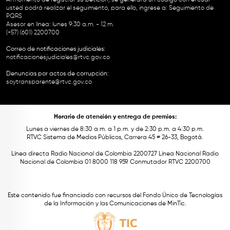
usted podrá realizar el seguimiento, para ello, ingrese a:
Seguimiento de
PQRS
Asesor en línea: lunes 9:30 a.m. - 12 m.
(+57) (601) 2200700
Correo de notificaciones judiciales:
notificacionesjudiciales@rtvc.gov.co
Denuncias por actos de corrupción:
soytransparente@rtvc.gov.co
Horario de atención y entrega de premios:
Lunes a viernes de 8:30 a.m. a 1 p.m. y de 2:30 p.m. a 4:30 p.m.
RTVC Sistema de Medios Públicos, Carrera 45 # 26-33, Bogotá.
Línea directa Radio Nacional de Colombia 2200727 Línea Nacional Radio
Nacional de Colombia 01 8000 118 959. Conmutador RTVC 2200700
Este contenido fue financiado con recursos del Fondo Único de Tecnologías
de la Información y las Comunicaciones de MinTic.