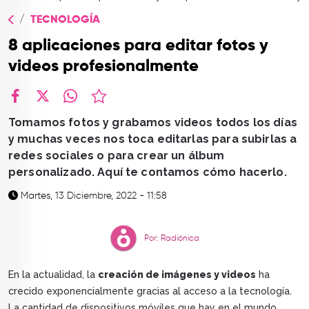
TOP
TECNOLOGÍA
QUIÉNES SOMOS
8 aplicaciones para editar fotos y
CONTACTO
videos profesionalmente
facebook
X
whatsapp
Tomamos fotos y grabamos videos todos los días
y muchas veces nos toca editarlas para subirlas a
redes sociales o para crear un álbum
personalizado. Aquí te contamos cómo hacerlo.
Martes, 13 Diciembre, 2022 - 11:58
Por: Radiónica
En la actualidad, la
creación de imágenes y videos
ha
crecido exponencialmente gracias al acceso a la tecnología.
La cantidad de dispositivos móviles que hay en el mundo