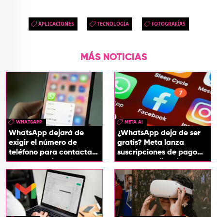
APLICACIONES
TECNOLOGÍA
FOTOGRAFÍAS
MÁS NOTICIAS
WHATSAPP
META AI
WhatsApp dejará de
¿WhatsApp deja de ser
exigir el número de
gratis? Meta lanza
teléfono para contactar
suscripciones de pago
a otro usuario: así
para sus aplicaciones
funcionará