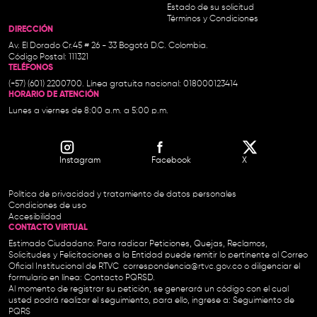
Estado de su solicitud
Términos y Condiciones
DIRECCIÓN
Av. El Dorado Cr.45 # 26 - 33 Bogotá D.C. Colombia.
Código Postal: 111321
TELÉFONOS
(+57) (601) 2200700. Línea gratuita nacional: 018000123414
HORARIO DE ATENCIÓN
Lunes a viernes de 8:00 a.m. a 5:00 p.m.
Instagram
Facebook
X
Política de privacidad y tratamiento de datos personales
Condiciones de uso
Accesibilidad
CONTACTO VIRTUAL
Estimado Ciudadano: Para radicar Peticiones, Quejas, Reclamos,
Solicitudes y Felicitaciones a la Entidad puede remitir lo pertinente al Correo
Oficial Institucional de RTVC
correspondencia@rtvc.gov.co
o diligenciar el
formulario en línea:
Contacto PQRSD.
Al momento de registrar su petición, se generará un código con el cual
usted podrá realizar el seguimiento, para ello, ingrese a:
Seguimiento de
PQRS