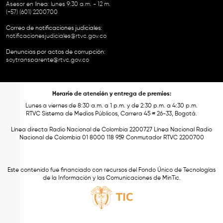
Asesor en línea: lunes 9:30 a.m. - 12 m.
(+57) (601) 2200700
Correo de notificaciones judiciales:
notificacionesjudiciales@rtvc.gov.co
Denuncias por actos de corrupción:
soytransparente@rtvc.gov.co
Horario de atención y entrega de premios:
Lunes a viernes de 8:30 a.m. a 1 p.m. y de 2:30 p.m. a 4:30 p.m.
RTVC Sistema de Medios Públicos, Carrera 45 # 26-33, Bogotá.
Línea directa Radio Nacional de Colombia 2200727 Línea Nacional Radio
Nacional de Colombia 01 8000 118 959. Conmutador RTVC 2200700
Este contenido fue financiado con recursos del Fondo Único de Tecnologías
de la Información y las Comunicaciones de MinTic.