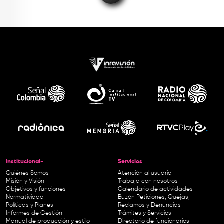
Institucional-
Servicios
Quiénes Somos
Atención al usuario
Misión y Visión
Trabaja con nosotros
Objetivos y funciones
Calendario de actividades
Normatividad
Buzón Peticiones, Quejas,
Políticas y Planes
Reclamos y Denuncias
Informes de Gestión
Trámites y Servicios
Manual de producción y estilo
Directorio de funcionarios