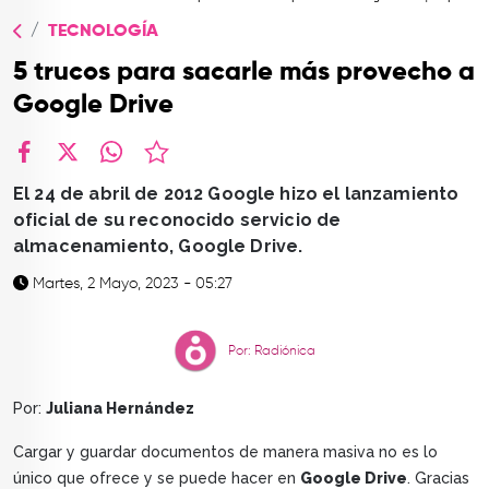
TOP
TECNOLOGÍA
QUIÉNES SOMOS
5 trucos para sacarle más provecho a
CONTACTO
Google Drive
facebook
X
whatsapp
El 24 de abril de 2012 Google hizo el lanzamiento
oficial de su reconocido servicio de
almacenamiento, Google Drive.
Martes, 2 Mayo, 2023 - 05:27
Por: Radiónica
Por:
Juliana Hernández
Cargar y guardar documentos de manera masiva no es lo
único que ofrece y se puede hacer en
Google Drive
. Gracias