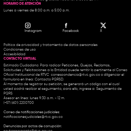
HORARIO DE ATENCIÓN
Lunes a viernes de 8:00 a.m. a 5:00 p.m.
Instagram
Facebook
X
Política de privacidad y tratamiento de datos personales
Condiciones de uso
Accesibilidad
CONTACTO VIRTUAL
Estimado Ciudadano: Para radicar Peticiones, Quejas, Reclamos,
Solicitudes y Felicitaciones a la Entidad puede remitir lo pertinente al Correo
Oficial Institucional de RTVC
correspondencia@rtvc.gov.co
o diligenciar el
formulario en línea:
Contacto PQRSD.
Al momento de registrar su petición, se generará un código con el cual
usted podrá realizar el seguimiento, para ello, ingrese a:
Seguimiento de
PQRS
Asesor en línea: lunes 9:30 a.m. - 12 m.
(+57) (601) 2200700
Correo de notificaciones judiciales:
notificacionesjudiciales@rtvc.gov.co
Denuncias por actos de corrupción:
soytransparente@rtvc.gov.co