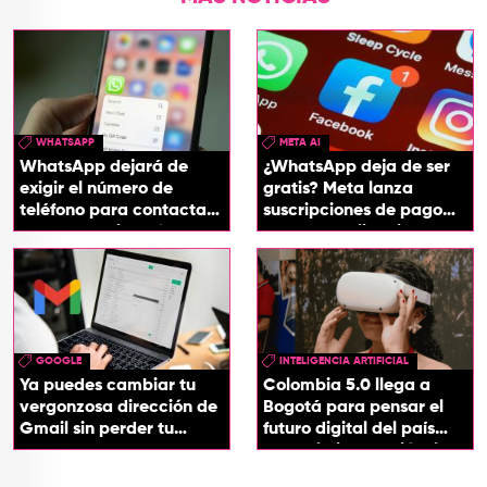
WHATSAPP
META AI
WhatsApp dejará de
¿WhatsApp deja de ser
exigir el número de
gratis? Meta lanza
teléfono para contactar
suscripciones de pago
a otro usuario: así
para sus aplicaciones
funcionará
GOOGLE
INTELIGENCIA ARTIFICIAL
Ya puedes cambiar tu
Colombia 5.0 llega a
vergonzosa dirección de
Bogotá para pensar el
Gmail sin perder tu
futuro digital del país
cuenta
desde la innovación, la
tecnología y los