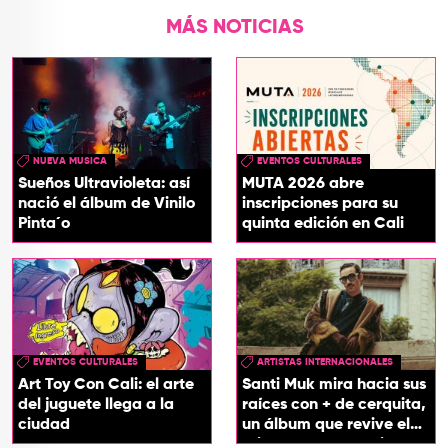
MÁS NOTICIAS
NUEVA MUSICA
EVENTOS CULTURALES
Sueños Ultravioleta: así
MUTA 2026 abre
nació el álbum de Vinilo
inscripciones para su
Pinta´o
quinta edición en Cali
EVENTOS CULTURALES
ARTISTAS INTERNACIONALES
Art Toy Con Cali: el arte
Santi Muk mira hacia sus
del juguete llega a la
raíces con + de cerquita,
ciudad
un álbum que revive el
origen de sus canciones