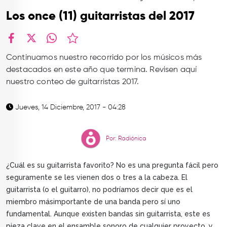
TOP
Los once (11) guitarristas del 2017
QUIÉNES SOMOS
CONTACTO
facebook
X
whatsapp
Continuamos nuestro recorrido por los músicos más
destacados en este año que termina. Revisen aquí
nuestro conteo de guitarristas 2017.
Jueves, 14 Diciembre, 2017 - 04:28
Por: Radiónica
¿Cuál es su guitarrista favorito? No es una pregunta fácil pero
seguramente se les vienen dos o tres a la cabeza. El
guitarrista (o el guitarro), no podríamos decir que es el
miembro másimportante de una banda pero sí uno
fundamental. Aunque existen bandas sin guitarrista, este es
pieza clave en el ensamble sonoro de cualquier proyecto, y