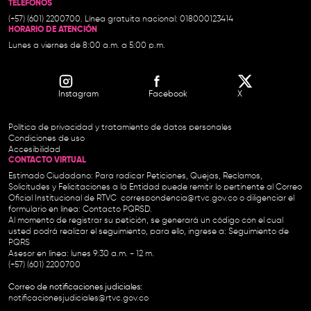
TELÉFONOS
(+57) (601) 2200700. Línea gratuita nacional: 018000123414
HORARIO DE ATENCIÓN
Lunes a viernes de 8:00 a.m. a 5:00 p.m.
Instagram
Facebook
X
Política de privacidad y tratamiento de datos personales
Condiciones de uso
Accesibilidad
CONTACTO VIRTUAL
Estimado Ciudadano: Para radicar Peticiones, Quejas, Reclamos,
Solicitudes y Felicitaciones a la Entidad puede remitir lo pertinente al Correo
Oficial Institucional de RTVC
correspondencia@rtvc.gov.co
o diligenciar el
formulario en línea:
Contacto PQRSD.
Al momento de registrar su petición, se generará un código con el cual
usted podrá realizar el seguimiento, para ello, ingrese a:
Seguimiento de
PQRS
Asesor en línea: lunes 9:30 a.m. - 12 m.
(+57) (601) 2200700
Correo de notificaciones judiciales:
notificacionesjudiciales@rtvc.gov.co