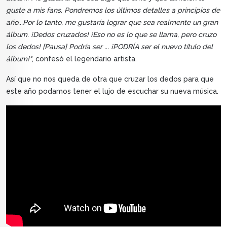
guste a mis fans. Pondremos los últimos detalles a principios de
año...Por lo tanto, me gustaría lograr que sea realmente un gran
álbum. ¡Dedos cruzados! ¡Eso no es lo que se llama, pero cruzo
los dedos! [Pausa] Podría ser ... ¡PODRÍA ser el nuevo título del
álbum!"
, confesó el legendario artista.
Así que no nos queda de otra que cruzar los dedos para que
este año podamos tener el lujo de escuchar su nueva música.