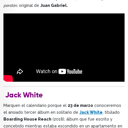
perdón,
original de
Juan Gabriel.
Jack White
Marquen el calendario porque el
23 de marzo
conoceremos
el ansiado tercer álbum en solitario de
Jack White
, titulado
Boarding House Reach
(2018), álbum que fue escrito y
concebido mientras estaba escondido en un apartamento en