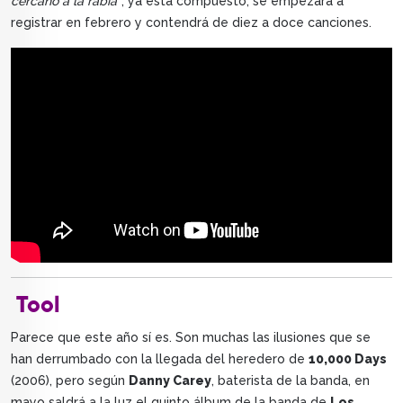
cercano a la rabia”
, ya está compuesto, se empezará a
registrar en febrero y contendrá de diez a doce canciones.
Tool
Parece que este año sí es. Son muchas las ilusiones que se
han derrumbado con la llegada del heredero de
10,000 Days
(2006), pero según
Danny Carey
, baterista de la banda, en
mayo saldrá a la luz el quinto álbum de la banda de
Los