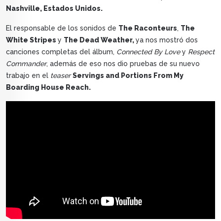
Nashville, Estados Unidos.
El responsable de los sonidos de
The Raconteurs
,
The
White Stripes
y
The Dead Weather,
ya nos mostró dos
canciones completas del álbum,
Connected By Love
y
Respect
Commander
, además de eso nos dio pruebas de su nuevo
trabajo en el
teaser
Servings and Portions From My
Boarding House Reach.