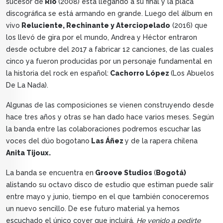
sucesor de
Río
(2008) está llegando a su final y la placa
discográfica se está armando en grande. Luego del álbum en
vivo
Reluciente, Rechinante y Aterciopelado
(2016) que
los llevó de gira por el mundo, Andrea y Héctor entraron
desde octubre del 2017 a fabricar 12 canciones, de las cuales
cinco ya fueron producidas por un personaje fundamental en
la historia del rock en español:
Cachorro López
(Los Abuelos
De La Nada).
Algunas de las composiciones se vienen construyendo desde
hace tres años y otras se han dado hace varios meses. Según
la banda entre las colaboraciones podremos escuchar las
voces del dúo bogotano
Las Áñez
y de la rapera chilena
Anita Tijoux.
La banda se encuentra en
Groove Studios
(
Bogotá)
alistando su octavo disco de estudio que estiman puede salir
entre mayo y junio, tiempo en el que también conoceremos
un nuevo sencillo. De ese futuro material ya hemos
escuchado el único cover que incluirá,
He venido a pedirte