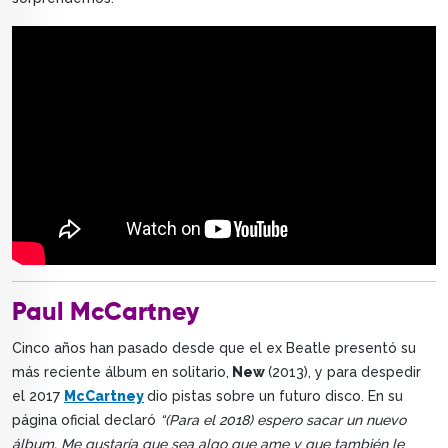
Paul McCartney
Cinco años han pasado desde que el ex Beatle presentó su
más reciente álbum en solitario,
New
(2013), y para despedir
el 2017
McCartney
dio pistas sobre un futuro disco. En su
página oficial declaró
“(Para el 2018) espero sacar un nuevo
álbum. Me gustaría que sea algo que ame y que también le