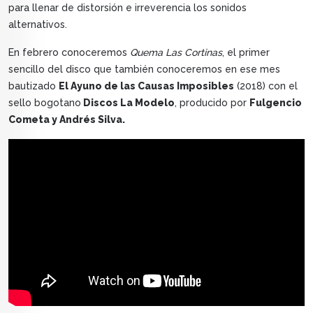
para llenar de distorsión e irreverencia los sonidos
alternativos.
En febrero conoceremos
Quema Las Cortinas
, el primer
sencillo del disco que también conoceremos en ese mes
bautizado
El Ayuno de las Causas Imposibles
(2018) con el
sello bogotano
Discos La Modelo
, producido por
Fulgencio
Cometa y Andrés Silva.