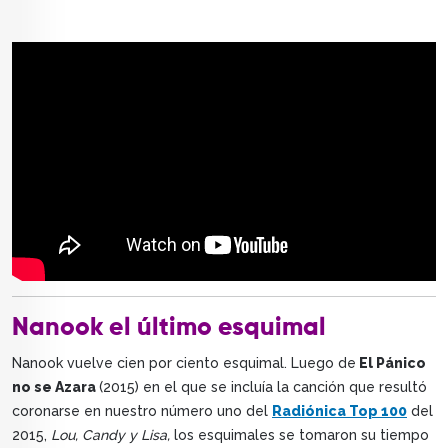
Nanook el último esquimal
Nanook vuelve cien por ciento esquimal. Luego de
El Pánico
no se Azara
(2015) en el que se incluía la canción que resultó
coronarse en nuestro número uno del
Radiónica Top 100
del
2015,
Lou, Candy y Lisa,
los esquimales se tomaron su tiempo