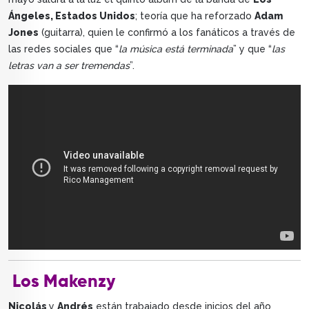
Ángeles, Estados Unidos
; teoría que ha reforzado
Adam
Jones
(guitarra), quien le confirmó a los fanáticos a través de
las redes sociales que “
la música está terminada
” y que “
las
letras van a ser tremendas
”.
Los Makenzy
Nicolás
y
Andrés
están trabajado desde inicios del año