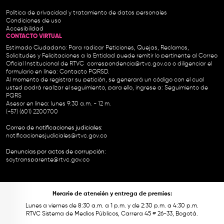
Política de privacidad y tratamiento de datos personales
Condiciones de uso
Accesibilidad
CONTACTO VIRTUAL
Estimado Ciudadano: Para radicar Peticiones, Quejas, Reclamos,
Solicitudes y Felicitaciones a la Entidad puede remitir lo pertinente al Correo
Oficial Institucional de RTVC
correspondencia@rtvc.gov.co
o diligenciar el
formulario en línea:
Contacto PQRSD.
Al momento de registrar su petición, se generará un código con el cual
usted podrá realizar el seguimiento, para ello, ingrese a:
Seguimiento de
PQRS
Asesor en línea: lunes 9:30 a.m. - 12 m.
(+57) (601) 2200700
Correo de notificaciones judiciales:
notificacionesjudiciales@rtvc.gov.co
Denuncias por actos de corrupción:
soytransparente@rtvc.gov.co
Horario de atención y entrega de premios:
Lunes a viernes de 8:30 a.m. a 1 p.m. y de 2:30 p.m. a 4:30 p.m.
RTVC Sistema de Medios Públicos, Carrera 45 # 26-33, Bogotá.