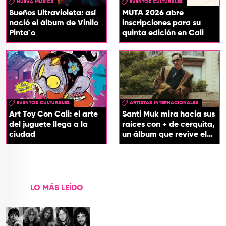
NUEVA MUSICA
EVENTOS CULTURALES
Sueños Ultravioleta: así
MUTA 2026 abre
nació el álbum de Vinilo
inscripciones para su
Pinta´o
quinta edición en Cali
EVENTOS CULTURALES
ARTISTAS INTERNACIONALES
Art Toy Con Cali: el arte
Santi Muk mira hacia sus
del juguete llega a la
raíces con + de cerquita,
ciudad
un álbum que revive el
origen de sus canciones
LO MÁS LEÍDO