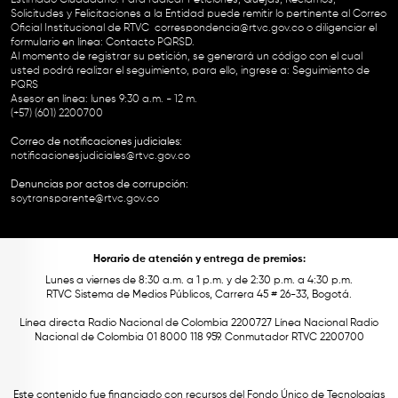
Solicitudes y Felicitaciones a la Entidad puede remitir lo pertinente al Correo
Oficial Institucional de RTVC
correspondencia@rtvc.gov.co
o diligenciar el
formulario en línea:
Contacto PQRSD.
Al momento de registrar su petición, se generará un código con el cual
usted podrá realizar el seguimiento, para ello, ingrese a:
Seguimiento de
PQRS
Asesor en línea: lunes 9:30 a.m. - 12 m.
(+57) (601) 2200700
Correo de notificaciones judiciales:
notificacionesjudiciales@rtvc.gov.co
Denuncias por actos de corrupción:
soytransparente@rtvc.gov.co
Horario de atención y entrega de premios:
Lunes a viernes de 8:30 a.m. a 1 p.m. y de 2:30 p.m. a 4:30 p.m.
RTVC Sistema de Medios Públicos, Carrera 45 # 26-33, Bogotá.
Línea directa Radio Nacional de Colombia 2200727 Línea Nacional Radio
Nacional de Colombia 01 8000 118 959. Conmutador RTVC 2200700
Este contenido fue financiado con recursos del Fondo Único de Tecnologías