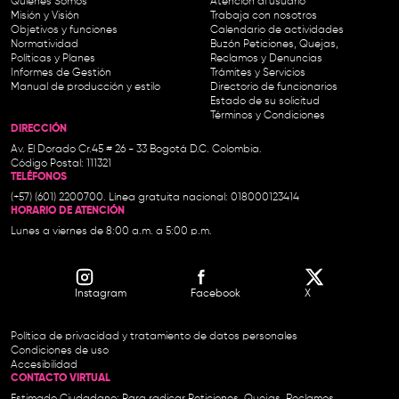
Quiénes Somos
Atención al usuario
Misión y Visión
Trabaja con nosotros
Objetivos y funciones
Calendario de actividades
Normatividad
Buzón Peticiones, Quejas,
Políticas y Planes
Reclamos y Denuncias
Informes de Gestión
Trámites y Servicios
Manual de producción y estilo
Directorio de funcionarios
Estado de su solicitud
Términos y Condiciones
DIRECCIÓN
Av. El Dorado Cr.45 # 26 - 33 Bogotá D.C. Colombia.
Código Postal: 111321
TELÉFONOS
(+57) (601) 2200700. Línea gratuita nacional: 018000123414
HORARIO DE ATENCIÓN
Lunes a viernes de 8:00 a.m. a 5:00 p.m.
Instagram
Facebook
X
Política de privacidad y tratamiento de datos personales
Condiciones de uso
Accesibilidad
CONTACTO VIRTUAL
Estimado Ciudadano: Para radicar Peticiones, Quejas, Reclamos,