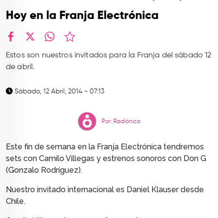
TOP
Hoy en la Franja Electrónica
QUIÉNES SOMOS
CONTACTO
facebook
X
whatsapp
Estos son nuestros invitados para la Franja del sábado 12
de abril.
Sábado, 12 Abril, 2014 - 07:13
Por: Radiónica
Este fin de semana en la Franja Electrónica tendremos
sets con Camilo Villegas y estrenos sonoros con Don G
(Gonzalo Rodríguez).
Nuestro invitado internacional es Daniel Klauser desde
Chile.