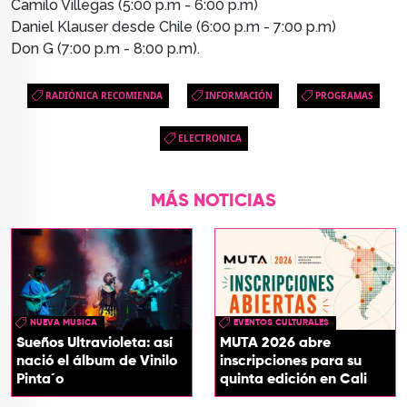
Camilo Villegas (5:00 p.m - 6:00 p.m)
Daniel Klauser desde Chile (6:00
p.m -
7:00 p.m)
Don G (
7:00
p.m - 8
:00 p.m).
RADIÓNICA RECOMIENDA
INFORMACIÓN
PROGRAMAS
ELECTRONICA
MÁS NOTICIAS
NUEVA MUSICA
EVENTOS CULTURALES
Sueños Ultravioleta: así
MUTA 2026 abre
nació el álbum de Vinilo
inscripciones para su
Pinta´o
quinta edición en Cali