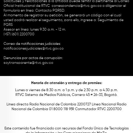
Solicitudes y Felicitaciones a la Entidad puede remitir lo pertinente al Correo
Oficial Institucional de RTVC
correspondencia@rtvc.gov.co
o diligenciar el
formulario en línea:
Contacto PQRSD.
Al momento de registrar su petición, se generará un código con el cual
usted podrá realizar el seguimiento, para ello, ingrese a:
Seguimiento de
PQRS
Asesor en línea: lunes 9:30 a.m. - 12 m.
(+57) (601) 2200700
Correo de notificaciones judiciales:
notificacionesjudiciales@rtvc.gov.co
Denuncias por actos de corrupción:
soytransparente@rtvc.gov.co
Horario de atención y entrega de premios:
Lunes a viernes de 8:30 a.m. a 1 p.m. y de 2:30 p.m. a 4:30 p.m.
RTVC Sistema de Medios Públicos, Carrera 45 # 26-33, Bogotá.
Línea directa Radio Nacional de Colombia 2200727 Línea Nacional Radio
Nacional de Colombia 01 8000 118 959. Conmutador RTVC 2200700
Este contenido fue financiado con recursos del Fondo Único de Tecnologías