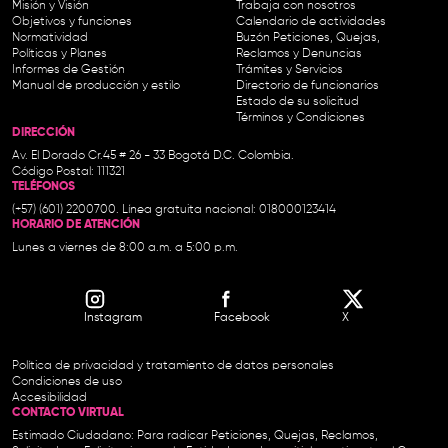
Misión y Visión
Trabaja con nosotros
Objetivos y funciones
Calendario de actividades
Normatividad
Buzón Peticiones, Quejas,
Políticas y Planes
Reclamos y Denuncias
Informes de Gestión
Trámites y Servicios
Manual de producción y estilo
Directorio de funcionarios
Estado de su solicitud
Términos y Condiciones
DIRECCIÓN
Av. El Dorado Cr.45 # 26 - 33 Bogotá D.C. Colombia.
Código Postal: 111321
TELÉFONOS
(+57) (601) 2200700. Línea gratuita nacional: 018000123414
HORARIO DE ATENCIÓN
Lunes a viernes de 8:00 a.m. a 5:00 p.m.
Instagram
Facebook
X
Política de privacidad y tratamiento de datos personales
Condiciones de uso
Accesibilidad
CONTACTO VIRTUAL
Estimado Ciudadano: Para radicar Peticiones, Quejas, Reclamos,