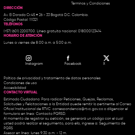
Términos y Condiciones
DIRECCIÓN
Av. El Dorado Cr.45 # 26 - 33 Bogotá D.C. Colombia.
Código Postal: 111321
TELÉFONOS
(+57) (601) 2200700. Línea gratuita nacional: 018000123414
HORARIO DE ATENCIÓN
Lunes a viernes de 8:00 a.m. a 5:00 p.m.
Instagram
Facebook
X
Política de privacidad y tratamiento de datos personales
Condiciones de uso
Accesibilidad
CONTACTO VIRTUAL
Estimado Ciudadano: Para radicar Peticiones, Quejas, Reclamos,
Solicitudes y Felicitaciones a la Entidad puede remitir lo pertinente al Correo
Oficial Institucional de RTVC
correspondencia@rtvc.gov.co
o diligenciar el
formulario en línea:
Contacto PQRSD.
Al momento de registrar su petición, se generará un código con el cual
usted podrá realizar el seguimiento, para ello, ingrese a:
Seguimiento de
PQRS
Asesor en línea: lunes 9:30 a.m. - 12 m.