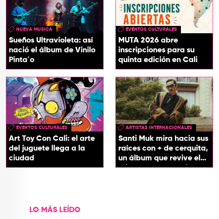
NUEVA MUSICA
EVENTOS CULTURALES
Sueños Ultravioleta: así
MUTA 2026 abre
nació el álbum de Vinilo
inscripciones para su
Pinta´o
quinta edición en Cali
EVENTOS CULTURALES
ARTISTAS INTERNACIONALES
Art Toy Con Cali: el arte
Santi Muk mira hacia sus
del juguete llega a la
raíces con + de cerquita,
ciudad
un álbum que revive el
origen de sus canciones
LO MÁS LEÍDO