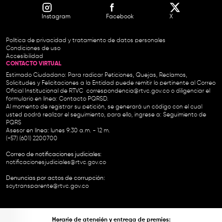
Instagram
Facebook
X
Política de privacidad y tratamiento de datos personales
Condiciones de uso
Accesibilidad
CONTACTO VIRTUAL
Estimado Ciudadano: Para radicar Peticiones, Quejas, Reclamos,
Solicitudes y Felicitaciones a la Entidad puede remitir lo pertinente al Correo
Oficial Institucional de RTVC
correspondencia@rtvc.gov.co
o diligenciar el
formulario en línea:
Contacto PQRSD.
Al momento de registrar su petición, se generará un código con el cual
usted podrá realizar el seguimiento, para ello, ingrese a:
Seguimiento de
PQRS
Asesor en línea: lunes 9:30 a.m. - 12 m.
(+57) (601) 2200700
Correo de notificaciones judiciales:
notificacionesjudiciales@rtvc.gov.co
Denuncias por actos de corrupción:
soytransparente@rtvc.gov.co
Horario de atención y entrega de premios: