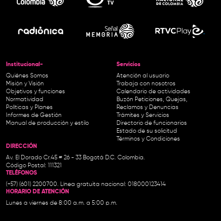
Institucional-
Servicios
Quiénes Somos
Atención al usuario
Misión y Visión
Trabaja con nosotros
Objetivos y funciones
Calendario de actividades
Normatividad
Buzón Peticiones, Quejas,
Políticas y Planes
Reclamos y Denuncias
Informes de Gestión
Trámites y Servicios
Manual de producción y estilo
Directorio de funcionarios
Estado de su solicitud
Términos y Condiciones
DIRECCIÓN
Av. El Dorado Cr.45 # 26 - 33 Bogotá D.C. Colombia.
Código Postal: 111321
TELÉFONOS
(+57) (601) 2200700. Línea gratuita nacional: 018000123414
HORARIO DE ATENCIÓN
Lunes a viernes de 8:00 a.m. a 5:00 p.m.