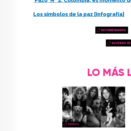
'Pazo' Nº 2: Colombia, es momento d
Los símbolos de la paz [Infografía]
RECOMENDADOS
ACUERDO DE
LO MÁS 
PERROS