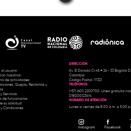
DIRECCIÓN
 al usuario
Av. El Dorado Cr.45 # 26 - 33 Bogotá D
con nosotros
Colombia.
io de actividades
Código Postal: 111321
TELÉFONOS
ticiones, Quejas, Reclamos y
as
(+57) (601) 2200700. Línea gratuita nac
y Servicios
018000123414
io de funcionarios
HORARIO DE ATENCIÓN
e su solicitud
Lunes a viernes de 8:00 a.m. a 5:00 p
 y Condiciones
Instagram
Facebook