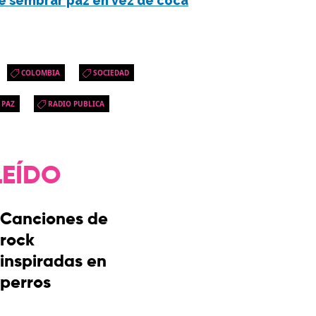
e sembrar paz en vez de coca
COLOMBIA
SOCIEDAD
 PAZ
RADIO PUBLICA
LEÍDO
Canciones de
rock
inspiradas en
perros