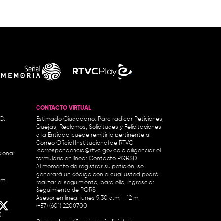
CONTACTO VIRTUAL
.C.
Estimado Ciudadano: Para radicar Peticiones,
Quejas, Reclamos, Solicitudes y Felicitaciones
a la Entidad puede remitir lo pertinente al
Correo Oficial Institucional de RTVC
correspondencia@rtvc.gov.co
o diligenciar el
ional:
formulario en línea:
Contacto PQRSD.
Al momento de registrar su petición, se
generará un código con el cual usted podrá
.m.
realizar el seguimiento, para ello, ingrese a:
Seguimiento de PQRS
Asesor en línea: lunes 9:30 a.m. - 12 m.
(+57) (601) 2200700
X