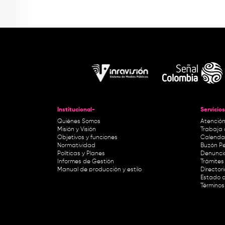
Institucional-
Servicios
Quiénes Somos
Atención
Misión y Visión
Trabaja 
Objetivos y funciones
Calendar
Normatividad
Buzón Pe
Políticas y Planes
Denunci
Informes de Gestión
Trámites 
Manual de producción y estilo
Director
Estado d
Términos